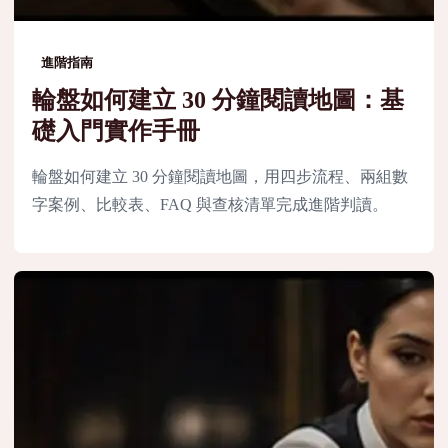
進階指南
輪盤如何建立 30 分鐘閱讀地圖：基
礎入門實作手冊
輪盤如何建立 30 分鐘閱讀地圖，用四步流程、兩組數
字案例、比較表、FAQ 與查核清單完成進階判讀。