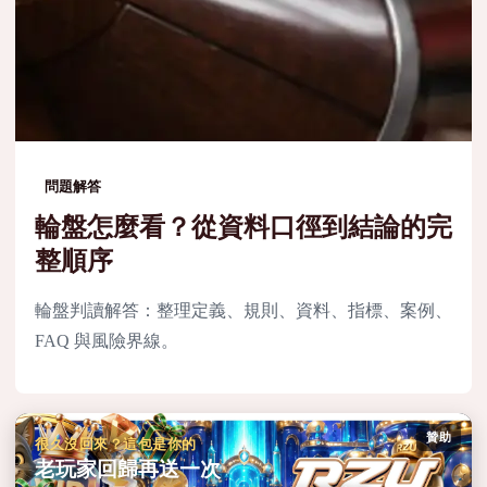
問題解答
輪盤怎麼看？從資料口徑到結論的完
整順序
輪盤判讀解答：整理定義、規則、資料、指標、案例、
FAQ 與風險界線。
贊助
很久沒回來？這包是你的
老玩家回歸再送一次