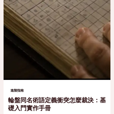
進階指南
輪盤同名術語定義衝突怎麼裁決：基
礎入門實作手冊