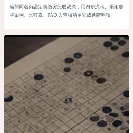
輪盤同名術語定義衝突怎麼裁決，用四步流程、兩組數
字案例、比較表、FAQ 與查核清單完成進階判讀。