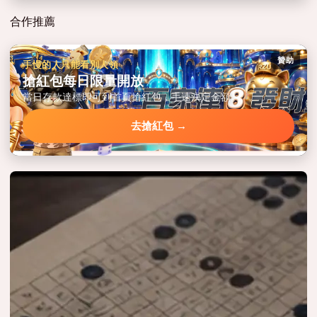
合作推薦
贊助
手慢的人只能看別人領
搶紅包每日限量開放
當日存款達標即可到首頁搶紅包，手速決定金額。
去搶紅包 →