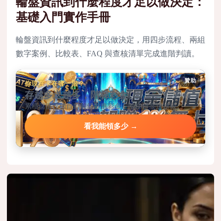
輪盤資訊到什麼程度才足以做決定：
基礎入門實作手冊
輪盤資訊到什麼程度才足以做決定，用四步流程、兩組
數字案例、比較表、FAQ 與查核清單完成進階判讀。
贊助
你現在卡在哪一階？
存越多送越多，階梯彩金
累積儲值達標自動解鎖對應彩金，階梯越高送越狠。
看我能領多少 →