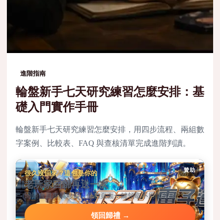
進階指南
輪盤新手七天研究練習怎麼安排：基
礎入門實作手冊
輪盤新手七天研究練習怎麼安排，用四步流程、兩組數
字案例、比較表、FAQ 與查核清單完成進階判讀。
贊助
很久沒回來？這包是你的
老玩家回歸再送一次
回鍋會員專屬彩金，優惠頁面一鍵領取不用問客服。
領回歸禮 →