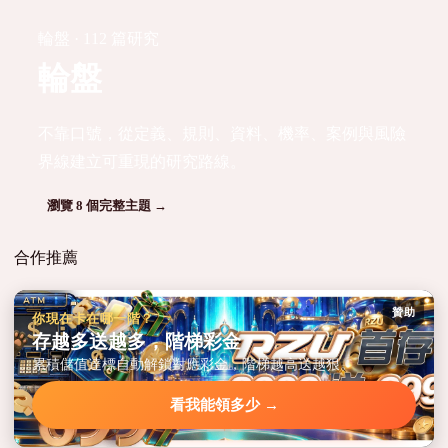
輪盤 · 112 篇研究
輪盤
不靠口號，從定義、規則、資料、機率、案例與風險
界線建立可重現的研究路線。
瀏覽 8 個完整主題 →
合作推薦
贊助
你現在卡在哪一階？
存越多送越多，階梯彩金
累積儲值達標自動解鎖對應彩金，階梯越高送越狠。
看我能領多少 →