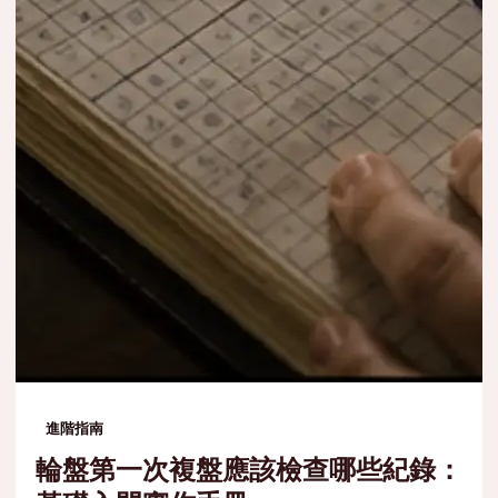
進階指南
輪盤第一次複盤應該檢查哪些紀錄：