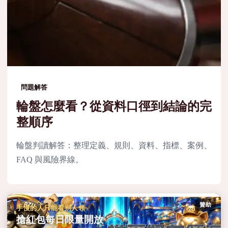
問題解答
輪盤怎麼看？從資料口徑到結論的完
整順序
輪盤判讀解答：整理定義、規則、資料、指標、案例、
FAQ 與風險界線。
贊助
手慢的人只能看別人領
搶紅包每日限量開放