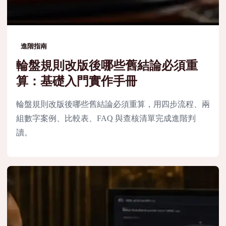
進階指南
輪盤規則改版後哪些舊結論必須重
算：基礎入門實作手冊
輪盤規則改版後哪些舊結論必須重算，用四步流程、兩
組數字案例、比較表、FAQ 與查核清單完成進階判
讀。