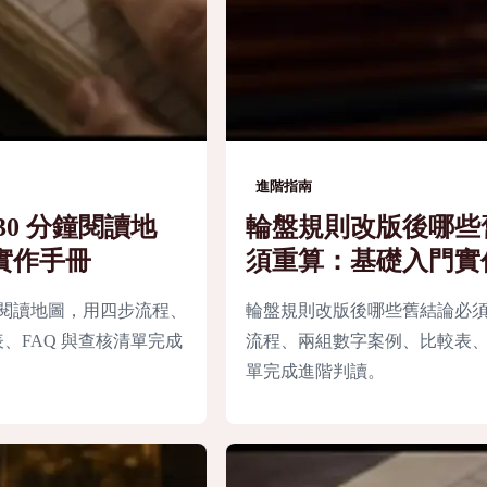
進階指南
30 分鐘閱讀地
輪盤規則改版後哪些
實作手冊
須重算：基礎入門實
分鐘閱讀地圖，用四步流程、
輪盤規則改版後哪些舊結論必
、FAQ 與查核清單完成
流程、兩組數字案例、比較表、F
單完成進階判讀。