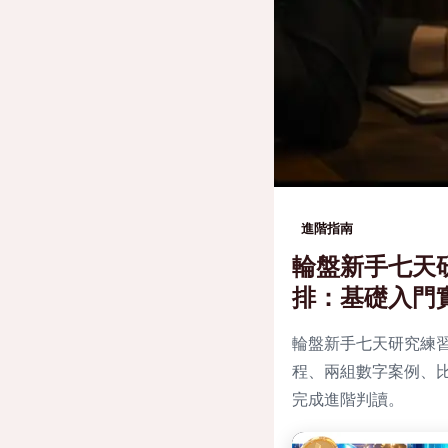
進階指南
輪盤新手七天
排：基礎入門
輪盤新手七天研究練
程、兩組數字案例、比
完成進階判讀。