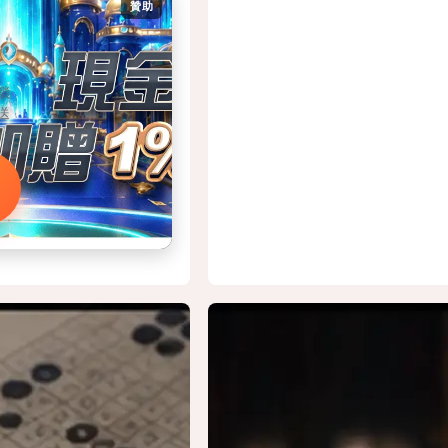
贊助
，
鎖
送