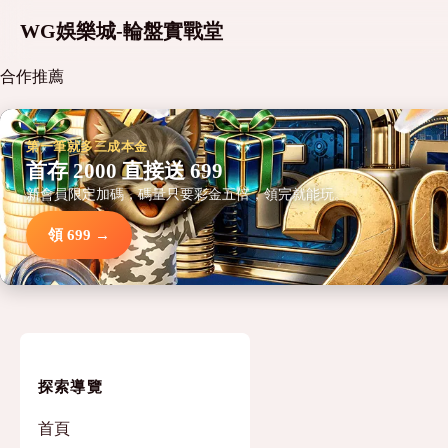
WG娛樂城-輪盤實戰堂
合作推薦
第一筆就多三成本金
首存 2000 直接送 699
新會員限定加碼，碼量只要彩金五倍，領完就能玩。
領 699 →
探索導覽
首頁