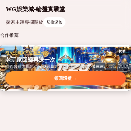
WG娛樂城-輪盤實戰堂
探索
主題
專欄
關於
切換深色
合作推薦
贊助
很久沒回來？這包是你的
老玩家回歸再送一次
回鍋會員專屬彩金，優惠頁面一鍵領取不用問客服。
領回歸禮 →