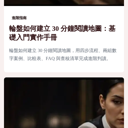
進階指南
輪盤如何建立 30 分鐘閱讀地圖：基
礎入門實作手冊
輪盤如何建立 30 分鐘閱讀地圖，用四步流程、兩組數
字案例、比較表、FAQ 與查核清單完成進階判讀。