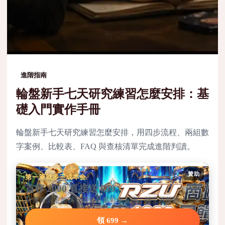
進階指南
輪盤新手七天研究練習怎麼安排：基
礎入門實作手冊
輪盤新手七天研究練習怎麼安排，用四步流程、兩組數
字案例、比較表、FAQ 與查核清單完成進階判讀。
贊助
第一筆就多三成本金
首存 2000 直接送 699
新會員限定加碼，碼量只要彩金五倍，領完就能玩。
領 699 →