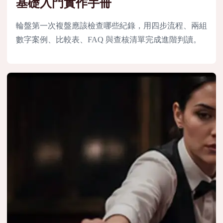
基礎入門實作手冊
輪盤第一次複盤應該檢查哪些紀錄，用四步流程、兩組
數字案例、比較表、FAQ 與查核清單完成進階判讀。