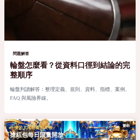
問題解答
輪盤怎麼看？從資料口徑到結論的完
整順序
輪盤判讀解答：整理定義、規則、資料、指標、案例、
FAQ 與風險界線。
贊助
手慢的人只能看別人領
搶紅包每日限量開放