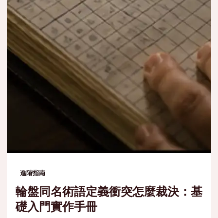
進階指南
輪盤同名術語定義衝突怎麼裁決：基
礎入門實作手冊