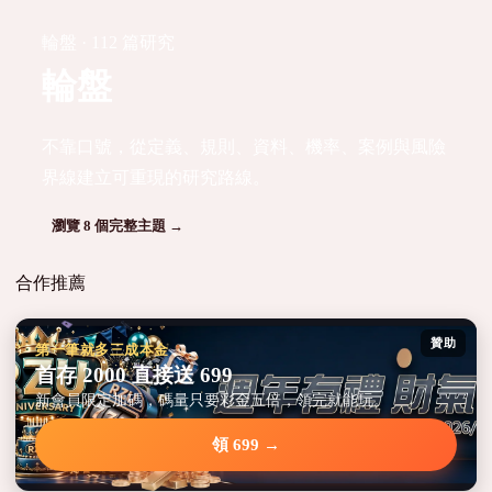
輪盤 · 112 篇研究
輪盤
不靠口號，從定義、規則、資料、機率、案例與風險
界線建立可重現的研究路線。
瀏覽 8 個完整主題 →
合作推薦
贊助
第一筆就多三成本金
首存 2000 直接送 699
新會員限定加碼，碼量只要彩金五倍，領完就能玩。
領 699 →