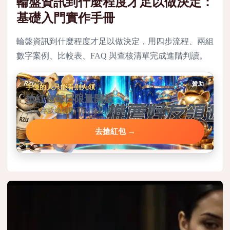
輪盤資訊到什麼程度才足以做決定：
基礎入門實作手冊
輪盤資訊到什麼程度才足以做決定，用四步流程、兩組
數字案例、比較表、FAQ 與查核清單完成進階判讀。
贊助
手慢的人只能看別人領
搶紅包每日限量開放
當日存款達標即可到首頁搶紅包，手速決定金額。
去搶紅包 →