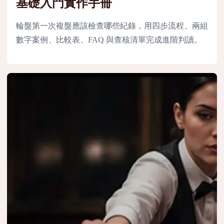
基礎入門實作手冊
輪盤第一次複盤應該檢查哪些紀錄，用四步流程、兩組
數字案例、比較表、FAQ 與查核清單完成進階判讀。