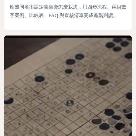
輪盤同名術語定義衝突怎麼裁決，用四步流程、兩組數
字案例、比較表、FAQ 與查核清單完成進階判讀。