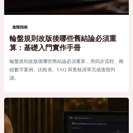
進階指南
輪盤規則改版後哪些舊結論必須重
算：基礎入門實作手冊
輪盤規則改版後哪些舊結論必須重算，用四步流程、兩
組數字案例、比較表、FAQ 與查核清單完成進階判
讀。