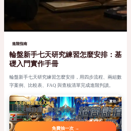
進階指南
輪盤新手七天研究練習怎麼安排：基
礎入門實作手冊
輪盤新手七天研究練習怎麼安排，用四步流程、兩組數
字案例、比較表、FAQ 與查核清單完成進階判讀。
贊助
今天的轉盤還沒人轉走
天天轉好運，轉盤等你抽
單筆存款 3000 就送轉盤機會，最高 2888 每天都能中。
免費抽一次 →