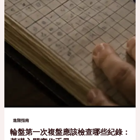
進階指南
輪盤第一次複盤應該檢查哪些紀錄：