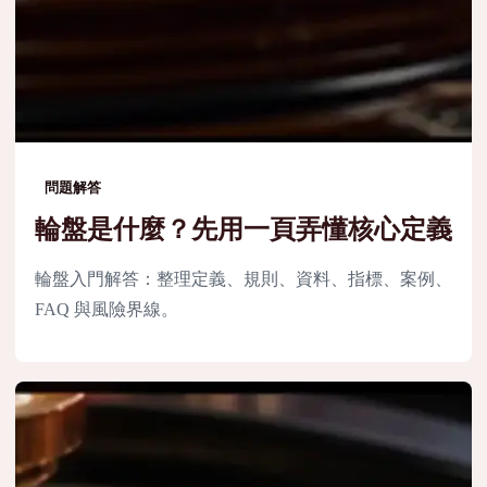
問題解答
輪盤是什麼？先用一頁弄懂核心定義
輪盤入門解答：整理定義、規則、資料、指標、案例、
FAQ 與風險界線。