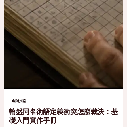
進階指南
輪盤同名術語定義衝突怎麼裁決：基
礎入門實作手冊