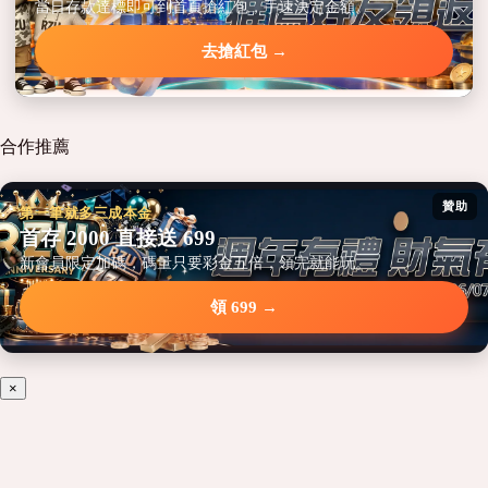
當日存款達標即可到首頁搶紅包，手速決定金額。
去搶紅包 →
合作推薦
贊助
第一筆就多三成本金
首存 2000 直接送 699
新會員限定加碼，碼量只要彩金五倍，領完就能玩。
領 699 →
×