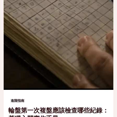
進階指南
輪盤第一次複盤應該檢查哪些紀錄：