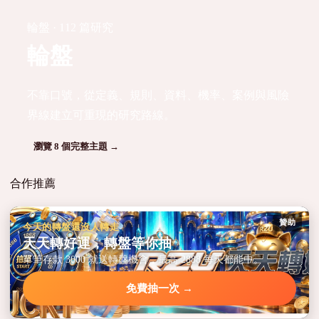
輪盤 · 112 篇研究
輪盤
不靠口號，從定義、規則、資料、機率、案例與風險
界線建立可重現的研究路線。
瀏覽 8 個完整主題 →
合作推薦
贊助
今天的轉盤還沒人轉走
天天轉好運，轉盤等你抽
單筆存款 3000 就送轉盤機會，最高 2888 每天都能中。
免費抽一次 →