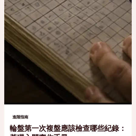
進階指南
輪盤第一次複盤應該檢查哪些紀錄：