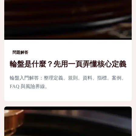
問題解答
輪盤是什麼？先用一頁弄懂核心定義
輪盤入門解答：整理定義、規則、資料、指標、案例、
FAQ 與風險界線。