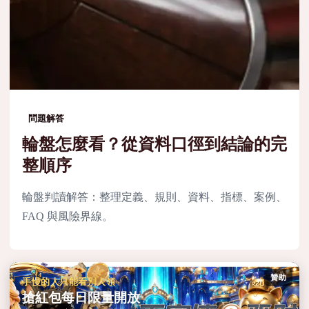
問題解答
輪盤怎麼看？從資料口徑到結論的完
整順序
輪盤判讀解答：整理定義、規則、資料、指標、案例、
FAQ 與風險界線。
贊助
手慢的人只能看別人領
搶紅包每日限量開放