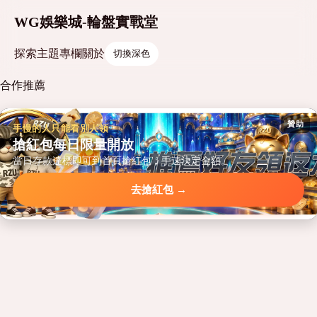
WG娛樂城-輪盤實戰堂
探索
主題
專欄
關於
切換深色
合作推薦
贊助
手慢的人只能看別人領
搶紅包每日限量開放
當日存款達標即可到首頁搶紅包，手速決定金額。
去搶紅包 →