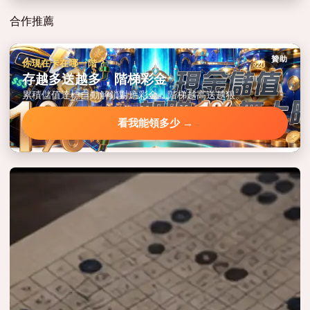
合作推薦
贊助
你現在卡在哪一階？
存越多送越多，階梯彩金
累積儲值達標自動解鎖對應彩金，階梯越高送越狠。
看我能領多少 →