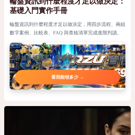
輪盤資訊到什麼程度才足以做決定：
基礎入門實作手冊
輪盤資訊到什麼程度才足以做決定，用四步流程、兩組
數字案例、比較表、FAQ 與查核清單完成進階判讀。
贊助
你現在卡在哪一階？
存越多送越多，階梯彩金
累積儲值達標自動解鎖對應彩金，階梯越高送越狠。
看我能領多少 →