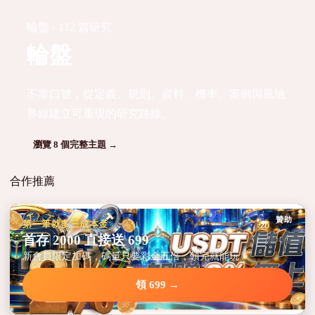
輪盤 · 112 篇研究
輪盤
不靠口號，從定義、規則、資料、機率、案例與風險
界線建立可重現的研究路線。
瀏覽 8 個完整主題 →
合作推薦
贊助
第一筆就多三成本金
首存 2000 直接送 699
新會員限定加碼，碼量只要彩金五倍，領完就能玩。
領 699 →