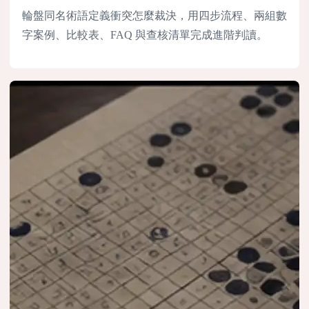
輪盤同名術語定義衝突怎麼裁決，用四步流程、兩組數
字案例、比較表、FAQ 與查核清單完成進階判讀。