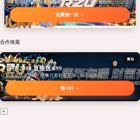
單筆存款 3000 就送轉盤機會，最高 2888 每天都能中。
免費抽一次 →
合作推薦
贊助
第一筆就多三成本金
首存 2000 直接送 699
新會員限定加碼，碼量只要彩金五倍，領完就能玩。
領 699 →
×