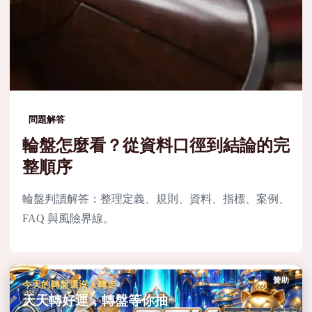
問題解答
輪盤怎麼看？從資料口徑到結論的完
整順序
輪盤判讀解答：整理定義、規則、資料、指標、案例、
FAQ 與風險界線。
贊助
今天的轉盤還沒人轉走
天天轉好運，轉盤等你抽