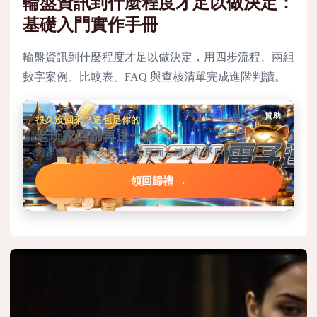
輪盤資訊到什麼程度才足以做決定：
基礎入門實作手冊
輪盤資訊到什麼程度才足以做決定，用四步流程、兩組
數字案例、比較表、FAQ 與查核清單完成進階判讀。
贊助
很久沒回來？這包是你的
老玩家回歸再送一次
回鍋會員專屬彩金，優惠頁面一鍵領取不用問客服。
領回歸禮 →