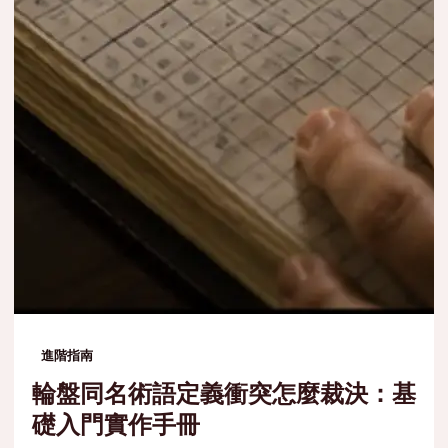
進階指南
輪盤同名術語定義衝突怎麼裁決：基
礎入門實作手冊