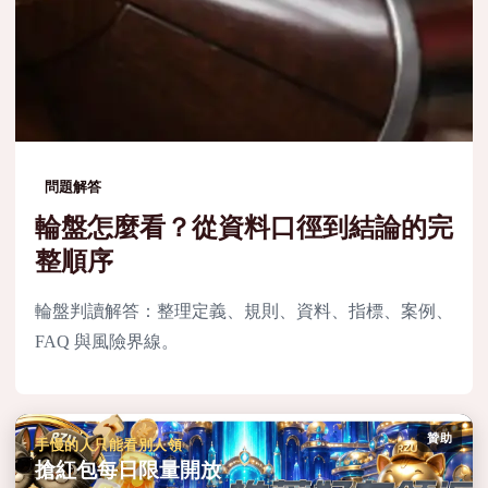
問題解答
輪盤怎麼看？從資料口徑到結論的完
整順序
輪盤判讀解答：整理定義、規則、資料、指標、案例、
FAQ 與風險界線。
贊助
手慢的人只能看別人領
搶紅包每日限量開放