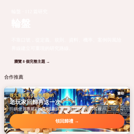
輪盤 · 112 篇研究
輪盤
不靠口號，從定義、規則、資料、機率、案例與風險
界線建立可重現的研究路線。
瀏覽 8 個完整主題 →
合作推薦
贊助
很久沒回來？這包是你的
老玩家回歸再送一次
回鍋會員專屬彩金，優惠頁面一鍵領取不用問客服。
領回歸禮 →