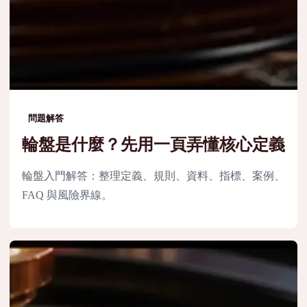
問題解答
輪盤是什麼？先用一頁弄懂核心定義
輪盤入門解答：整理定義、規則、資料、指標、案例、
FAQ 與風險界線。