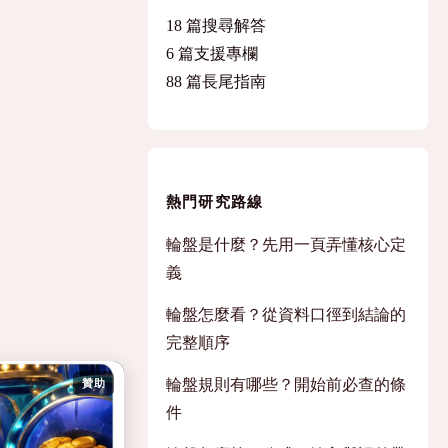
18 篇搜尋解答
6 篇支援專欄
88 篇長尾指南
熱門研究路線
輪盤是什麼？先用一頁弄懂核心定
義
輪盤怎麼看？從資料口徑到結論的
完整順序
輪盤規則有哪些？開始前必查的條
贊助
件