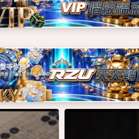
盤等你抽
盤機會，最高 2888 每天都能中。