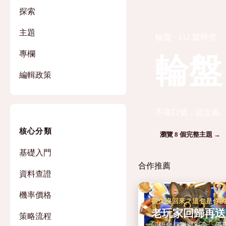
探索
主題
輪盤 · 112 篇研究
專欄
輪盤
編輯政策
不靠口號，從定義
核心分類
瀏覽 8 個完整主題 →
基礎入門
合作推薦
資料查證
機率價格
很久沒回來？這包是你
老玩家回歸再送
策略流程
回鍋會員專屬彩金，優