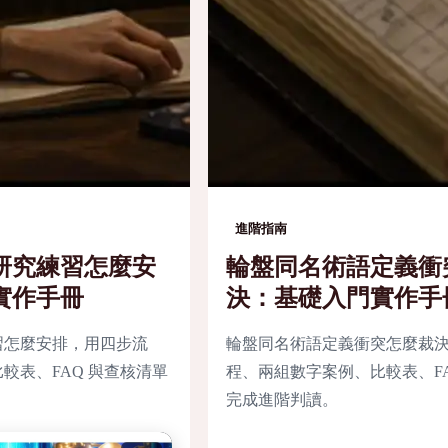
進階指南
研究練習怎麼安
輪盤同名術語定義衝
實作手冊
決：基礎入門實作手
習怎麼安排，用四步流
輪盤同名術語定義衝突怎麼裁
較表、FAQ 與查核清單
程、兩組數字案例、比較表、FA
完成進階判讀。