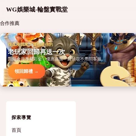
WG娛樂城-輪盤實戰堂
合作推薦
很久沒回來？這包是你的
老玩家回歸再送一次
回鍋會員專屬彩金，優惠頁面一鍵領取不用問客服。
領回歸禮 →
探索導覽
首頁