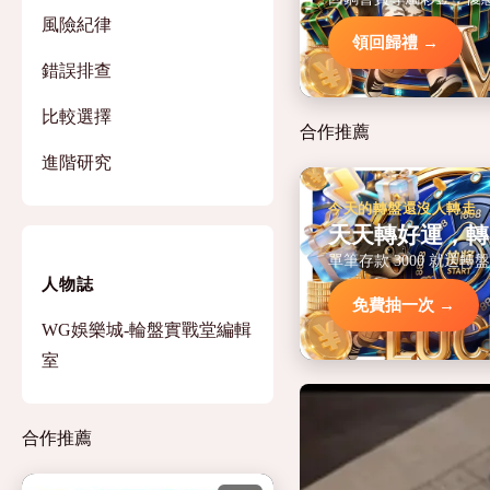
風險紀律
領回歸禮 →
錯誤排查
比較選擇
合作推薦
進階研究
今天的轉盤還沒人轉走
天天轉好運，轉
單筆存款 3000 就送轉
人物誌
免費抽一次 →
WG娛樂城-輪盤實戰堂編輯
室
合作推薦