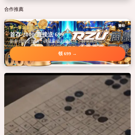
合作推薦
贊助
第一筆就多三成本金
首存 2000 直接送 699
新會員限定加碼，碼量只要彩金五倍，領完就能玩。
領 699 →