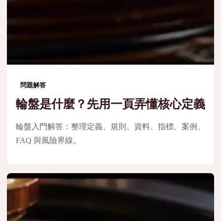
問題解答
輪盤是什麼？先用一頁弄懂核心定義
輪盤入門解答：整理定義、規則、資料、指標、案例、
FAQ 與風險界線。