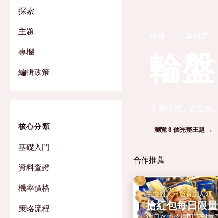
探索
主題
輪盤 · 112 篇研究
專欄
輪盤
編輯政策
不靠口號，從定義
核心分類
瀏覽 8 個完整主題 →
基礎入門
合作推薦
資料查證
機率價格
手慢的人只能看別人領
搶紅包每日限量
策略流程
當日存款達標即可到首