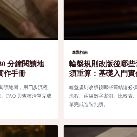
進階指南
30 分鐘閱讀地
輪盤規則改版後哪些
實作手冊
須重算：基礎入門實
分鐘閱讀地圖，用四步流程、
輪盤規則改版後哪些舊結論必
、FAQ 與查核清單完成
流程、兩組數字案例、比較表、F
單完成進階判讀。