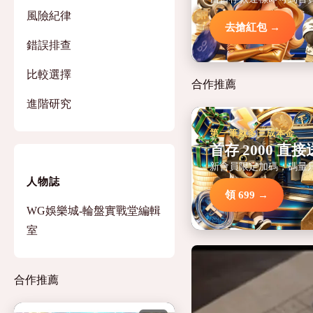
風險紀律
去搶紅包 →
錯誤排查
比較選擇
合作推薦
進階研究
第一筆就多三成本金
首存 2000 直接送
新會員限定加碼，碼量
人物誌
領 699 →
WG娛樂城-輪盤實戰堂編輯
室
合作推薦