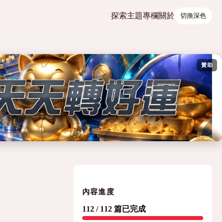
探索
主題
專欄
關於
切換深色
贊助
內容進度
112 / 112 篇已完成