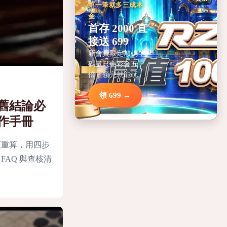
第一筆就多三成本
金
首存 2000 直
接送 699
新會員限定加碼，
碼量只要彩金五
倍，領完就能玩。
領 699 →
舊結論必
作手冊
須重算，用四步
AQ 與查核清