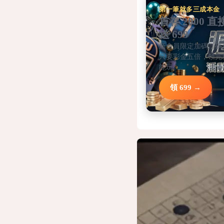
第一筆就多三成本金
首存 2000 直
送 699
新會員限定加碼，碼
只要彩金五倍，領完
能玩。
領 699 →