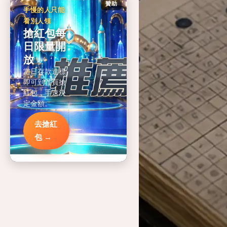
贊助
手慢的人只能
看別人領
搶紅包每
日限量開
放
當日存款達標
即可到首頁搶
紅包，手速決
定金額。
去搶紅
包 →