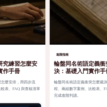
進階指南
研究練習怎麼安
輪盤同名術語定義衝
實作手冊
決：基礎入門實作手
習怎麼安排，用四步流
輪盤同名術語定義衝突怎麼裁
較表、FAQ 與查核清單
程、兩組數字案例、比較表、FA
完成進階判讀。