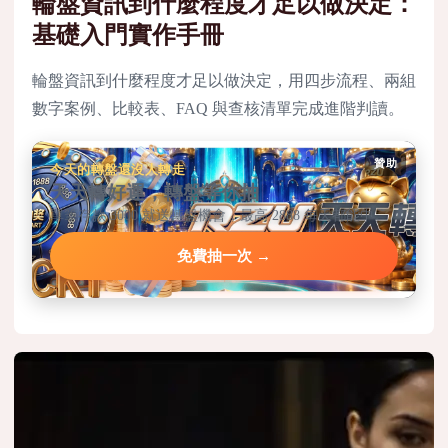
輪盤資訊到什麼程度才足以做決定：
基礎入門實作手冊
輪盤資訊到什麼程度才足以做決定，用四步流程、兩組
數字案例、比較表、FAQ 與查核清單完成進階判讀。
贊助
今天的轉盤還沒人轉走
天天轉好運，轉盤等你抽
單筆存款 3000 就送轉盤機會，最高 2888 每天都能中。
免費抽一次 →