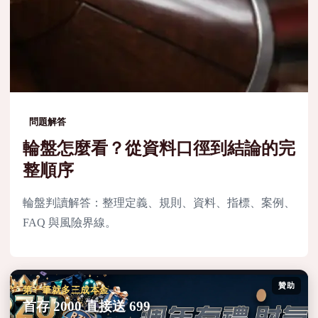
問題解答
輪盤怎麼看？從資料口徑到結論的完
整順序
輪盤判讀解答：整理定義、規則、資料、指標、案例、
FAQ 與風險界線。
贊助
第一筆就多三成本金
首存 2000 直接送 699