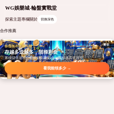
WG娛樂城-輪盤實戰堂
探索
主題
專欄
關於
切換深色
合作推薦
贊助
你現在卡在哪一階？
存越多送越多，階梯彩金
累積儲值達標自動解鎖對應彩金，階梯越高送越狠。
看我能領多少 →