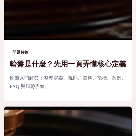
問題解答
輪盤是什麼？先用一頁弄懂核心定義
輪盤入門解答：整理定義、規則、資料、指標、案例、
FAQ 與風險界線。