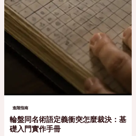
進階指南
輪盤同名術語定義衝突怎麼裁決：基
礎入門實作手冊