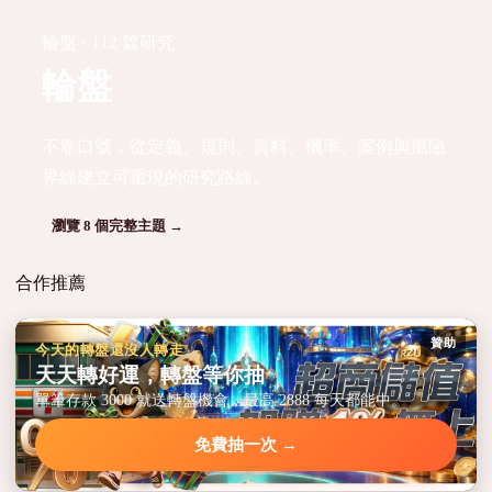
輪盤 · 112 篇研究
輪盤
不靠口號，從定義、規則、資料、機率、案例與風險
界線建立可重現的研究路線。
瀏覽 8 個完整主題 →
合作推薦
贊助
今天的轉盤還沒人轉走
天天轉好運，轉盤等你抽
單筆存款 3000 就送轉盤機會，最高 2888 每天都能中。
免費抽一次 →