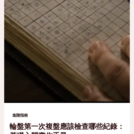
進階指南
輪盤第一次複盤應該檢查哪些紀錄：