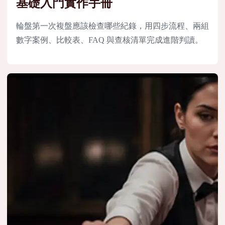
基礎入門實作手冊
輪盤第一次複盤應該檢查哪些紀錄，用四步流程、兩組
數字案例、比較表、FAQ 與查核清單完成進階判讀。