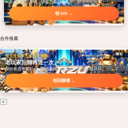
新會員限定加碼，碼量只要彩金五倍，領完就能玩。
領 699 →
合作推薦
贊助
很久沒回來？這包是你的
老玩家回歸再送一次
回鍋會員專屬彩金，優惠頁面一鍵領取不用問客服。
領回歸禮 →
×