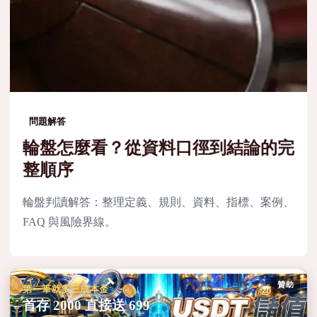
問題解答
輪盤怎麼看？從資料口徑到結論的完
整順序
輪盤判讀解答：整理定義、規則、資料、指標、案例、
FAQ 與風險界線。
贊助
第一筆就多三成本金
首存 2000 直接送 699