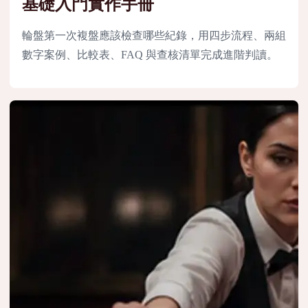
基礎入門實作手冊
輪盤第一次複盤應該檢查哪些紀錄，用四步流程、兩組
數字案例、比較表、FAQ 與查核清單完成進階判讀。