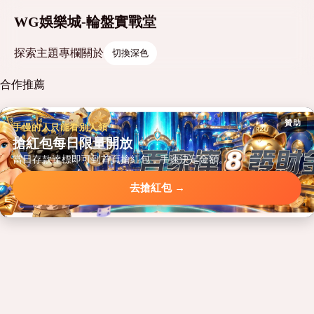
WG娛樂城-輪盤實戰堂
探索
主題
專欄
關於
切換深色
合作推薦
贊助
手慢的人只能看別人領
搶紅包每日限量開放
當日存款達標即可到首頁搶紅包，手速決定金額。
去搶紅包 →