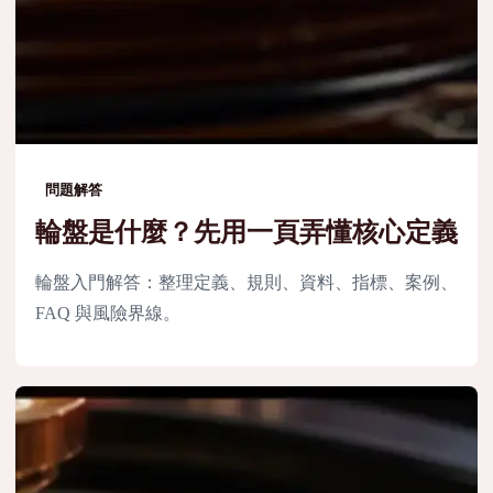
問題解答
輪盤是什麼？先用一頁弄懂核心定義
輪盤入門解答：整理定義、規則、資料、指標、案例、
FAQ 與風險界線。