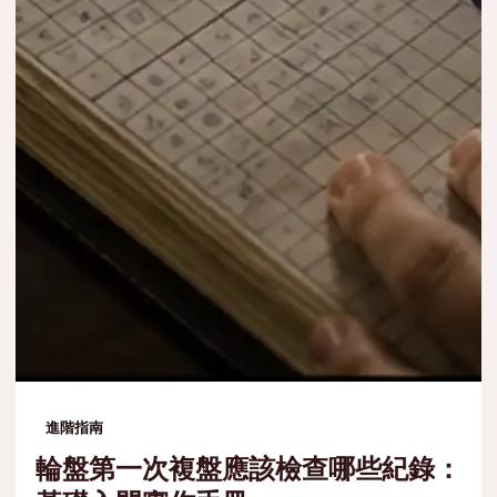
進階指南
輪盤第一次複盤應該檢查哪些紀錄：