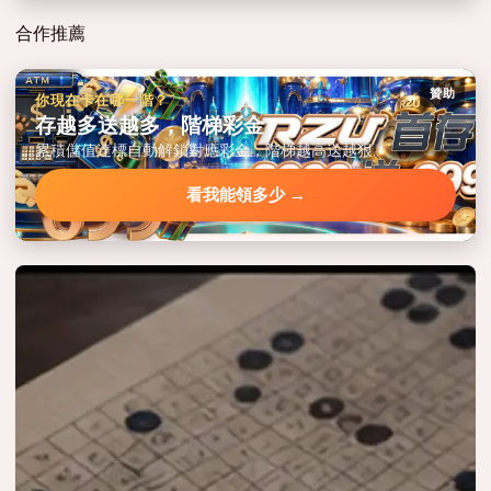
合作推薦
贊助
你現在卡在哪一階？
存越多送越多，階梯彩金
累積儲值達標自動解鎖對應彩金，階梯越高送越狠。
看我能領多少 →