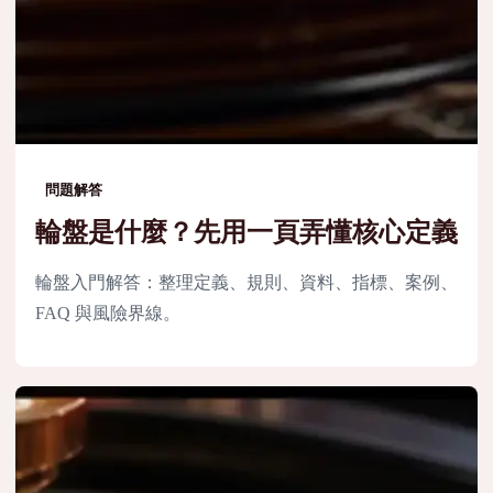
問題解答
輪盤是什麼？先用一頁弄懂核心定義
輪盤入門解答：整理定義、規則、資料、指標、案例、
FAQ 與風險界線。