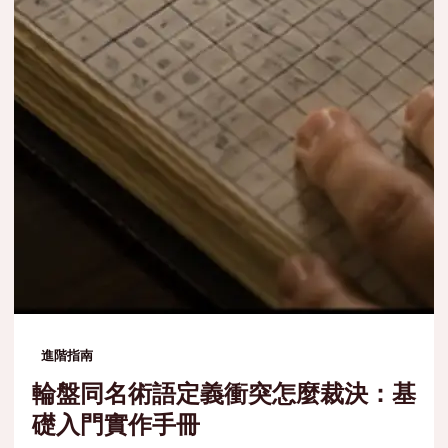
進階指南
輪盤同名術語定義衝突怎麼裁決：基
礎入門實作手冊