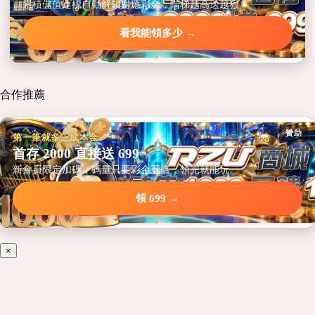
累積儲值達標自動解鎖對應彩金，階梯越高送越狠。
看我能領多少 →
合作推薦
贊助
第一筆就多三成本金
首存 2000 直接送 699
新會員限定加碼，碼量只要彩金五倍，領完就能玩。
領 699 →
×