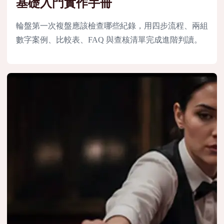
基礎入門實作手冊
輪盤第一次複盤應該檢查哪些紀錄，用四步流程、兩組
數字案例、比較表、FAQ 與查核清單完成進階判讀。