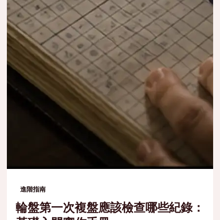
進階指南
輪盤第一次複盤應該檢查哪些紀錄：