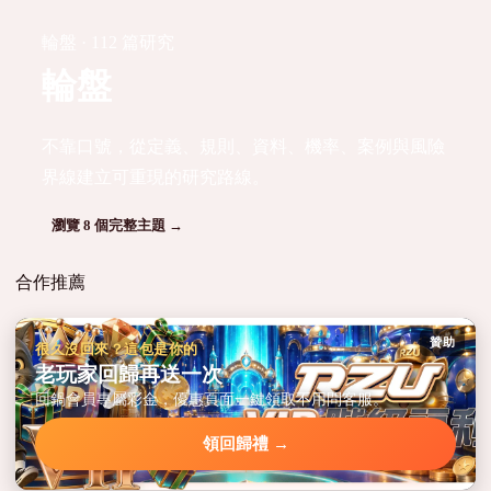
輪盤 · 112 篇研究
輪盤
不靠口號，從定義、規則、資料、機率、案例與風險
界線建立可重現的研究路線。
瀏覽 8 個完整主題 →
合作推薦
贊助
很久沒回來？這包是你的
老玩家回歸再送一次
回鍋會員專屬彩金，優惠頁面一鍵領取不用問客服。
領回歸禮 →