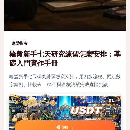
進階指南
輪盤新手七天研究練習怎麼安排：基
礎入門實作手冊
輪盤新手七天研究練習怎麼安排，用四步流程、兩組數
字案例、比較表、FAQ 與查核清單完成進階判讀。
贊助
第一筆就多三成本金
首存 2000 直接送 699
新會員限定加碼，碼量只要彩金五倍，領完就能玩。
領 699 →