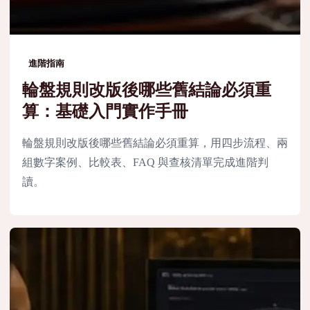
進階指南
輪盤規則改版後哪些舊結論必須重
算：基礎入門實作手冊
輪盤規則改版後哪些舊結論必須重算，用四步流程、兩
組數字案例、比較表、FAQ 與查核清單完成進階判
讀。