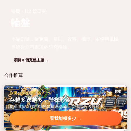
輪盤 · 112 篇研究
輪盤
不靠口號，從定義、規則、資料、機率、案例與風險
界線建立可重現的研究路線。
瀏覽 8 個完整主題 →
合作推薦
贊助
你現在卡在哪一階？
存越多送越多，階梯彩金
累積儲值達標自動解鎖對應彩金，階梯越高送越狠。
看我能領多少 →