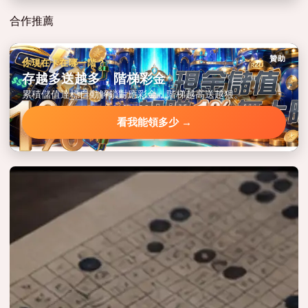
合作推薦
贊助
你現在卡在哪一階？
存越多送越多，階梯彩金
累積儲值達標自動解鎖對應彩金，階梯越高送越狠。
看我能領多少 →