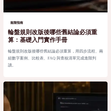
進階指南
輪盤規則改版後哪些舊結論必須重
算：基礎入門實作手冊
輪盤規則改版後哪些舊結論必須重算，用四步流程、兩
組數字案例、比較表、FAQ 與查核清單完成進階判
讀。