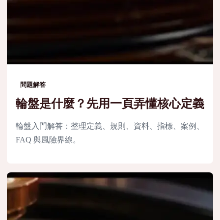
問題解答
輪盤是什麼？先用一頁弄懂核心定義
輪盤入門解答：整理定義、規則、資料、指標、案例、
FAQ 與風險界線。