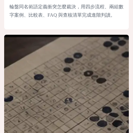
輪盤同名術語定義衝突怎麼裁決，用四步流程、兩組數
字案例、比較表、FAQ 與查核清單完成進階判讀。