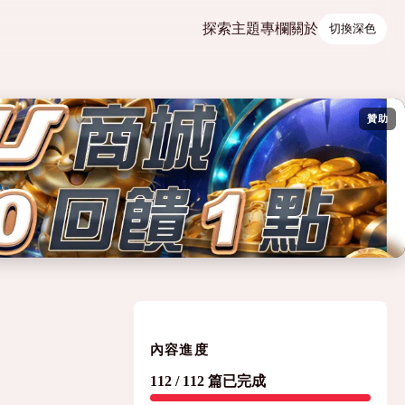
探索
主題
專欄
關於
切換深色
贊助
內容進度
112 / 112 篇已完成