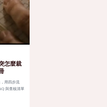
突怎麼裁
冊
決，用四步流
Q 與查核清單