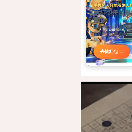
手慢的人只能看別人
搶紅包每日限
開放
當日存款達標即可到
頁搶紅包，手速決定
額。
去搶紅包 →