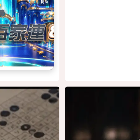
贊助
領
量
首
金