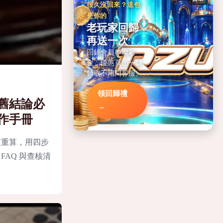
很久沒回來？這包
是你的
老玩家回歸
再送一次
回鍋會員專屬彩
金，優惠頁面一鍵
領取不用問客服。
領回歸禮
舊結論必
→
作手冊
須重算，用四步
AQ 與查核清