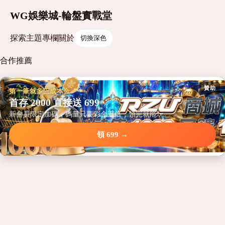
WG娛樂城-輪盤實戰堂
探索
主題
專欄
關於
切換深色
合作推薦
贊助
第一筆就多三成本金
首存 2000 直接送 699
新會員限定加碼，碼量只要彩金五倍，領完就能玩。
領 699 →