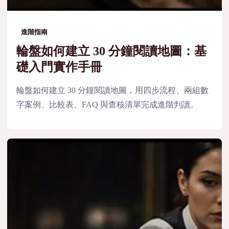
進階指南
輪盤如何建立 30 分鐘閱讀地圖：基
礎入門實作手冊
輪盤如何建立 30 分鐘閱讀地圖，用四步流程、兩組數
字案例、比較表、FAQ 與查核清單完成進階判讀。