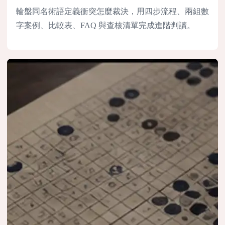
輪盤同名術語定義衝突怎麼裁決，用四步流程、兩組數
字案例、比較表、FAQ 與查核清單完成進階判讀。