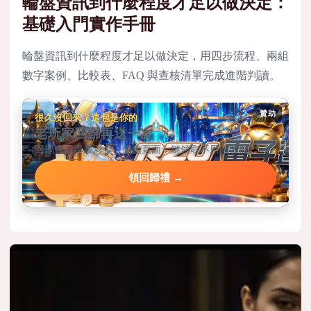
輪盤資訊到什麼程度才足以做決定：
基礎入門實作手冊
輪盤資訊到什麼程度才足以做決定，用四步流程、兩組
數字案例、比較表、FAQ 與查核清單完成進階判讀。
贊助
很久沒回來？這包是你的
老玩家回歸再送一次
回鍋會員專屬彩金，優惠頁面一鍵領取不用問客服。
領回歸禮 →