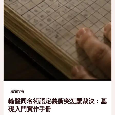
進階指南
輪盤同名術語定義衝突怎麼裁決：基
礎入門實作手冊