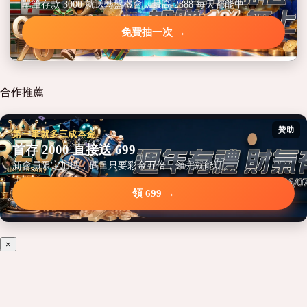
單筆存款 3000 就送轉盤機會，最高 2888 每天都能中。
免費抽一次 →
合作推薦
贊助
第一筆就多三成本金
首存 2000 直接送 699
新會員限定加碼，碼量只要彩金五倍，領完就能玩。
領 699 →
×