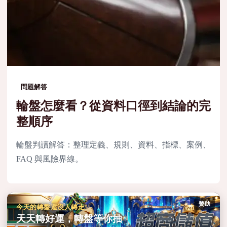
問題解答
輪盤怎麼看？從資料口徑到結論的完
整順序
輪盤判讀解答：整理定義、規則、資料、指標、案例、
FAQ 與風險界線。
贊助
今天的轉盤還沒人轉走
天天轉好運，轉盤等你抽