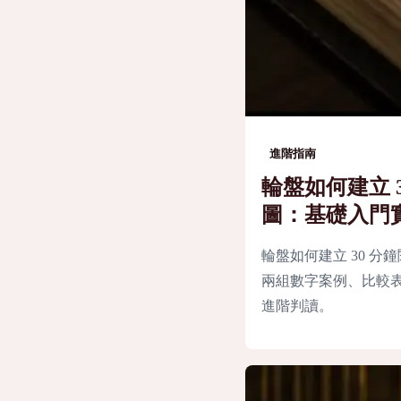
進階指南
輪盤如何建立 
圖：基礎入門
輪盤如何建立 30 
兩組數字案例、比較表
進階判讀。