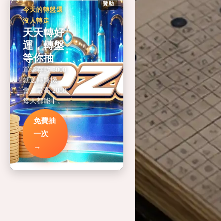
贊助
今天的轉盤還
沒人轉走
天天轉好
運，轉盤
等你抽
單筆存款 3000
就送轉盤機
會，最高 2888
每天都能中。
免費抽
一次
→