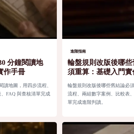
進階指南
30 分鐘閱讀地
輪盤規則改版後哪些
實作手冊
須重算：基礎入門實
分鐘閱讀地圖，用四步流程、
輪盤規則改版後哪些舊結論必
、FAQ 與查核清單完成
流程、兩組數字案例、比較表、F
單完成進階判讀。