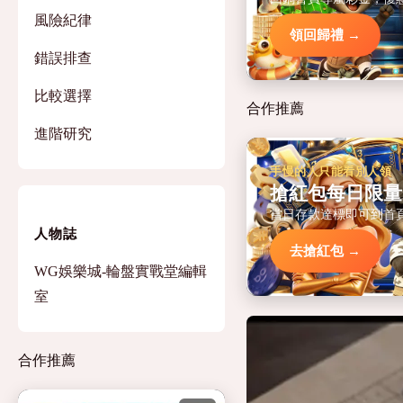
風險紀律
領回歸禮 →
錯誤排查
比較選擇
合作推薦
進階研究
手慢的人只能看別人領
搶紅包每日限量
當日存款達標即可到首
人物誌
去搶紅包 →
WG娛樂城-輪盤實戰堂編輯
室
合作推薦