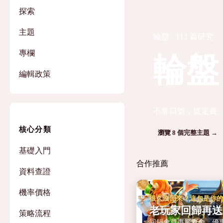
探索
主題
輪盤 · 112 篇研究
專欄
輪盤
編輯政策
不靠口號，從定義
核心分類
瀏覽 8 個完整主題 →
基礎入門
合作推薦
資料查證
機率價格
很久沒回來？這包是你
老玩家回歸再送
策略流程
回鍋會員專屬彩金，優