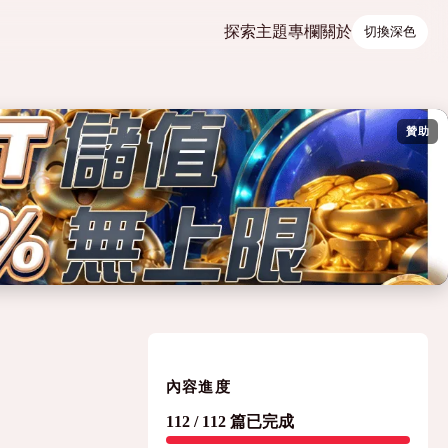
探索
主題
專欄
關於
切換深色
贊助
內容進度
112 / 112 篇已完成