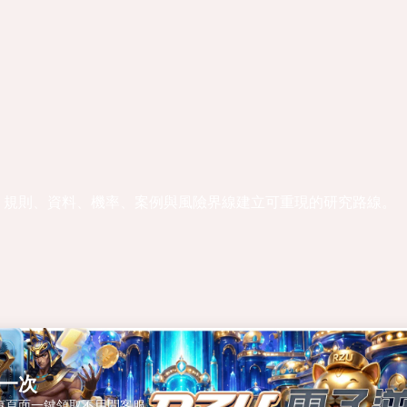
、規則、資料、機率、案例與風險界線建立可重現的研究路線。
的
一次
惠頁面一鍵領取不用問客服。