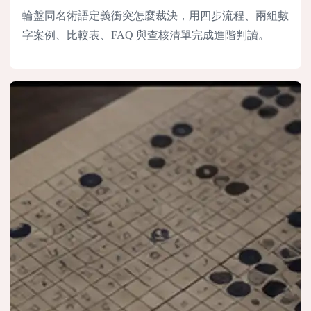
輪盤同名術語定義衝突怎麼裁決，用四步流程、兩組數
字案例、比較表、FAQ 與查核清單完成進階判讀。