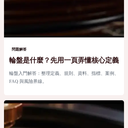
問題解答
輪盤是什麼？先用一頁弄懂核心定義
輪盤入門解答：整理定義、規則、資料、指標、案例、
FAQ 與風險界線。