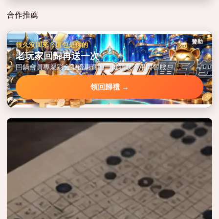
合作推薦
贊助
很久沒回來？這包是你的
老玩家回歸再送一次
回鍋會員專屬彩金，優惠頁面一鍵領取不用問客服。
領回歸禮 →