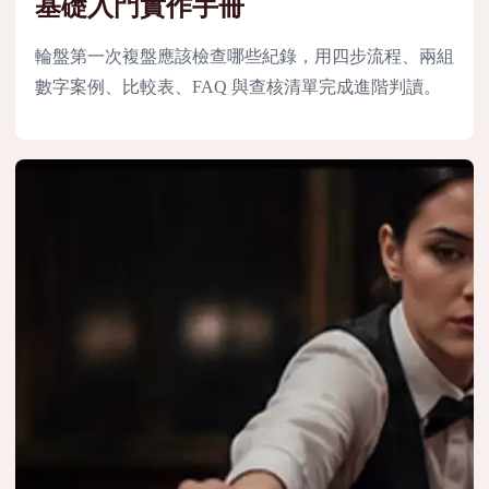
基礎入門實作手冊
輪盤第一次複盤應該檢查哪些紀錄，用四步流程、兩組
數字案例、比較表、FAQ 與查核清單完成進階判讀。