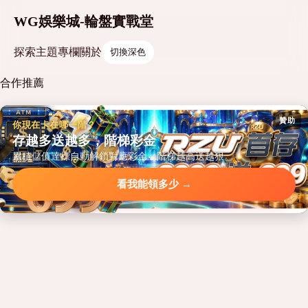
WG娛樂城-輪盤實戰堂
探索
主題
專欄
關於
切換深色
合作推薦
贊助
你現在卡在哪一階？
存越多送越多，階梯彩金
累積儲值達標自動解鎖對應彩金，階梯越高送越狠。
看我能領多少 →