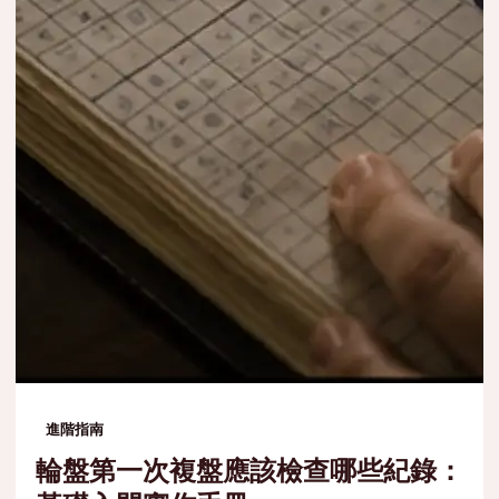
進階指南
輪盤第一次複盤應該檢查哪些紀錄：