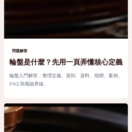
問題解答
輪盤是什麼？先用一頁弄懂核心定義
輪盤入門解答：整理定義、規則、資料、指標、案例、
FAQ 與風險界線。