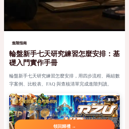
進階指南
輪盤新手七天研究練習怎麼安排：基
礎入門實作手冊
輪盤新手七天研究練習怎麼安排，用四步流程、兩組數
字案例、比較表、FAQ 與查核清單完成進階判讀。
贊助
很久沒回來？這包是你的
老玩家回歸再送一次
回鍋會員專屬彩金，優惠頁面一鍵領取不用問客服。
領回歸禮 →