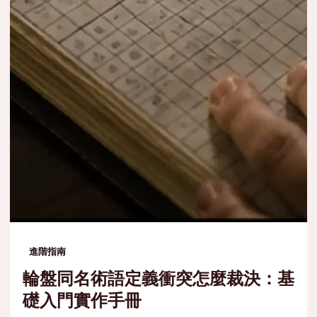
進階指南
輪盤同名術語定義衝突怎麼裁決：基
礎入門實作手冊