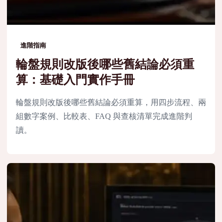
進階指南
輪盤規則改版後哪些舊結論必須重
算：基礎入門實作手冊
輪盤規則改版後哪些舊結論必須重算，用四步流程、兩
組數字案例、比較表、FAQ 與查核清單完成進階判
讀。