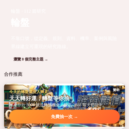
輪盤 · 112 篇研究
輪盤
不靠口號，從定義、規則、資料、機率、案例與風險
界線建立可重現的研究路線。
瀏覽 8 個完整主題 →
合作推薦
贊助
今天的轉盤還沒人轉走
天天轉好運，轉盤等你抽
單筆存款 3000 就送轉盤機會，最高 2888 每天都能中。
免費抽一次 →