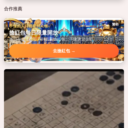
合作推薦
贊助
手慢的人只能看別人領
搶紅包每日限量開放
當日存款達標即可到首頁搶紅包，手速決定金額。
去搶紅包 →