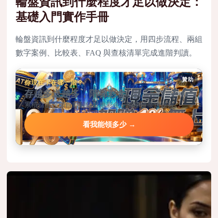
輪盤資訊到什麼程度才足以做決定：
基礎入門實作手冊
輪盤資訊到什麼程度才足以做決定，用四步流程、兩組
數字案例、比較表、FAQ 與查核清單完成進階判讀。
贊助
你現在卡在哪一階？
存越多送越多，階梯彩金
累積儲值達標自動解鎖對應彩金，階梯越高送越狠。
看我能領多少 →