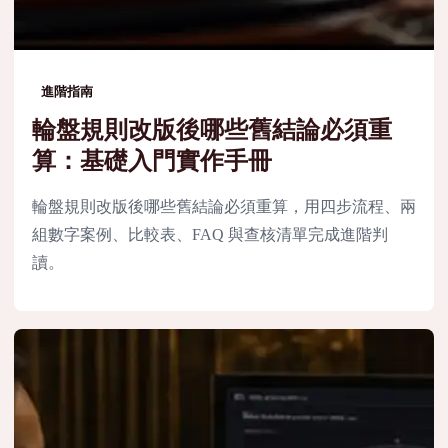
進階指南
輪盤規則改版後哪些舊結論必須重
算：基礎入門實作手冊
輪盤規則改版後哪些舊結論必須重算，用四步流程、兩
組數字案例、比較表、FAQ 與查核清單完成進階判
讀。