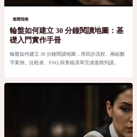
進階指南
輪盤如何建立 30 分鐘閱讀地圖：基
礎入門實作手冊
輪盤如何建立 30 分鐘閱讀地圖，用四步流程、兩組數
字案例、比較表、FAQ 與查核清單完成進階判讀。