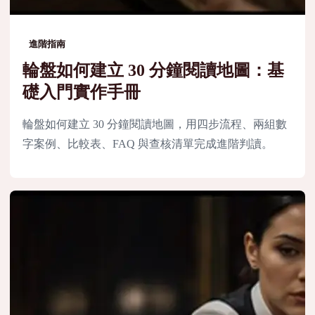
進階指南
輪盤如何建立 30 分鐘閱讀地圖：基
礎入門實作手冊
輪盤如何建立 30 分鐘閱讀地圖，用四步流程、兩組數
字案例、比較表、FAQ 與查核清單完成進階判讀。