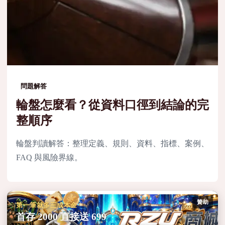
問題解答
輪盤怎麼看？從資料口徑到結論的完
整順序
輪盤判讀解答：整理定義、規則、資料、指標、案例、
FAQ 與風險界線。
贊助
第一筆就多三成本金
首存 2000 直接送 699