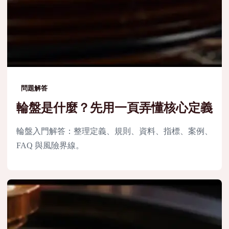
問題解答
輪盤是什麼？先用一頁弄懂核心定義
輪盤入門解答：整理定義、規則、資料、指標、案例、
FAQ 與風險界線。