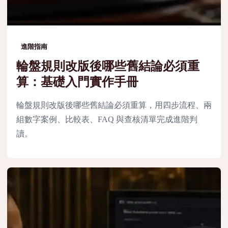
進階指南
輪盤規則改版後哪些舊結論必須重
算：基礎入門實作手冊
輪盤規則改版後哪些舊結論必須重算，用四步流程、兩
組數字案例、比較表、FAQ 與查核清單完成進階判
讀。