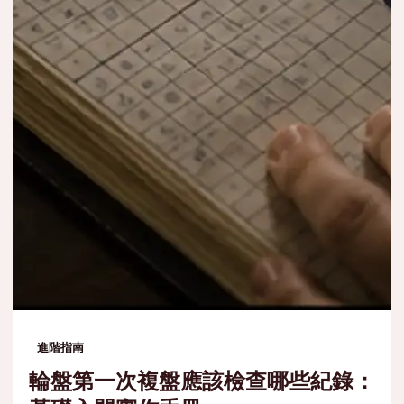
進階指南
輪盤第一次複盤應該檢查哪些紀錄：