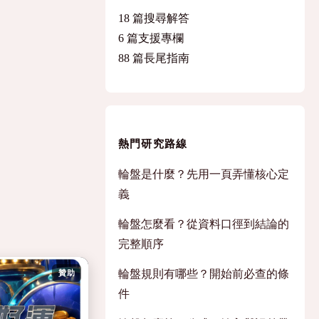
18 篇搜尋解答
6 篇支援專欄
88 篇長尾指南
熱門研究路線
輪盤是什麼？先用一頁弄懂核心定
義
輪盤怎麼看？從資料口徑到結論的
完整順序
輪盤規則有哪些？開始前必查的條
贊助
件