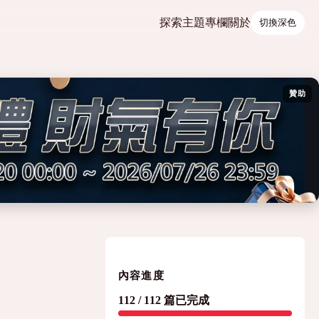
探索
主題
專欄
關於
切換深色
贊助
內容進度
112 / 112 篇已完成