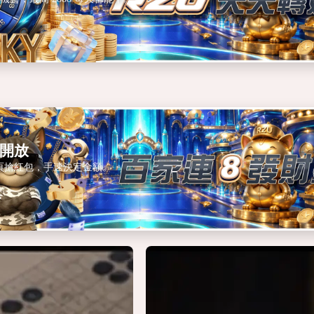
開放
頁搶紅包，手速決定金額。