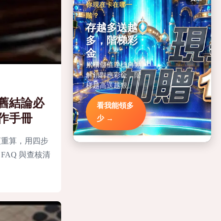
你現在卡在哪一
階？
存越多送越
多，階梯彩
金
累積儲值達標自動
解鎖對應彩金，階
梯越高送越狠。
舊結論必
看我能領多
作手冊
少 →
須重算，用四步
AQ 與查核清