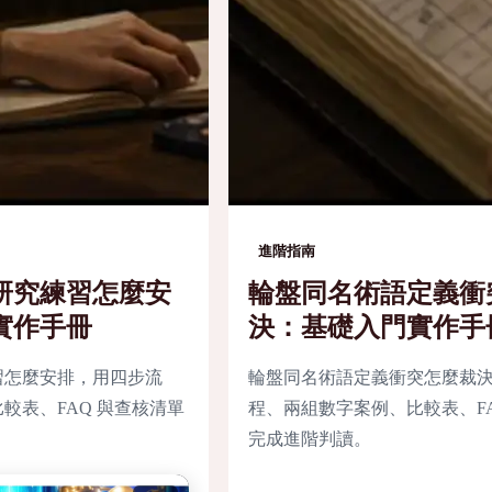
進階指南
研究練習怎麼安
輪盤同名術語定義衝
實作手冊
決：基礎入門實作手
習怎麼安排，用四步流
輪盤同名術語定義衝突怎麼裁
較表、FAQ 與查核清單
程、兩組數字案例、比較表、FA
完成進階判讀。