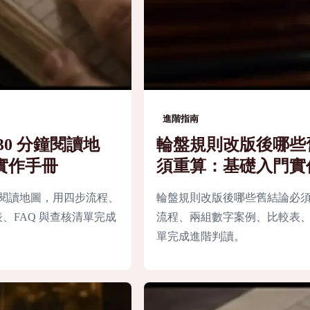
進階指南
30 分鐘閱讀地
輪盤規則改版後哪些
實作手冊
須重算：基礎入門實
分鐘閱讀地圖，用四步流程、
輪盤規則改版後哪些舊結論必
、FAQ 與查核清單完成
流程、兩組數字案例、比較表、F
單完成進階判讀。