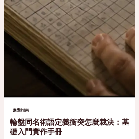
進階指南
輪盤同名術語定義衝突怎麼裁決：基
礎入門實作手冊