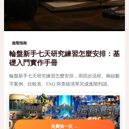
進階指南
輪盤新手七天研究練習怎麼安排：基
礎入門實作手冊
輪盤新手七天研究練習怎麼安排，用四步流程、兩組數
字案例、比較表、FAQ 與查核清單完成進階判讀。
贊助
今天的轉盤還沒人轉走
天天轉好運，轉盤等你抽
單筆存款 3000 就送轉盤機會，最高 2888 每天都能中。
免費抽一次 →