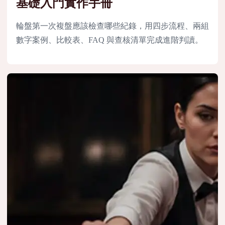
基礎入門實作手冊
輪盤第一次複盤應該檢查哪些紀錄，用四步流程、兩組
數字案例、比較表、FAQ 與查核清單完成進階判讀。