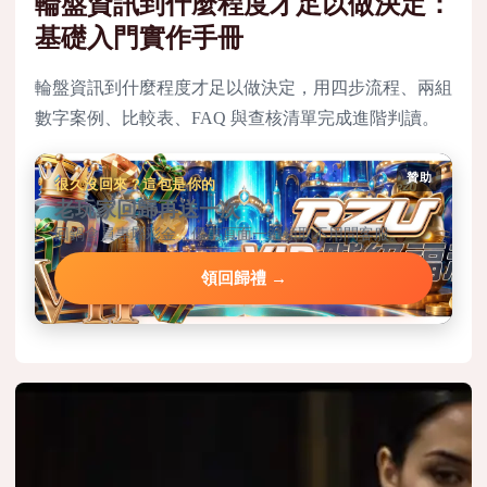
輪盤資訊到什麼程度才足以做決定：
基礎入門實作手冊
輪盤資訊到什麼程度才足以做決定，用四步流程、兩組
數字案例、比較表、FAQ 與查核清單完成進階判讀。
贊助
很久沒回來？這包是你的
老玩家回歸再送一次
回鍋會員專屬彩金，優惠頁面一鍵領取不用問客服。
領回歸禮 →