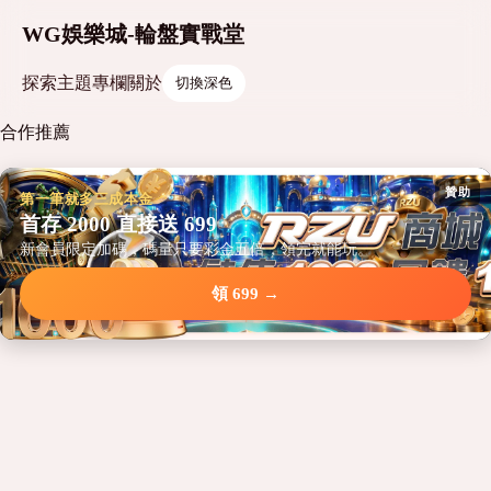
WG娛樂城-輪盤實戰堂
探索
主題
專欄
關於
切換深色
合作推薦
贊助
第一筆就多三成本金
首存 2000 直接送 699
新會員限定加碼，碼量只要彩金五倍，領完就能玩。
領 699 →