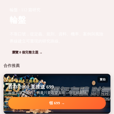
輪盤 · 112 篇研究
輪盤
不靠口號，從定義、規則、資料、機率、案例與風險
界線建立可重現的研究路線。
瀏覽 8 個完整主題 →
合作推薦
贊助
第一筆就多三成本金
首存 2000 直接送 699
新會員限定加碼，碼量只要彩金五倍，領完就能玩。
領 699 →