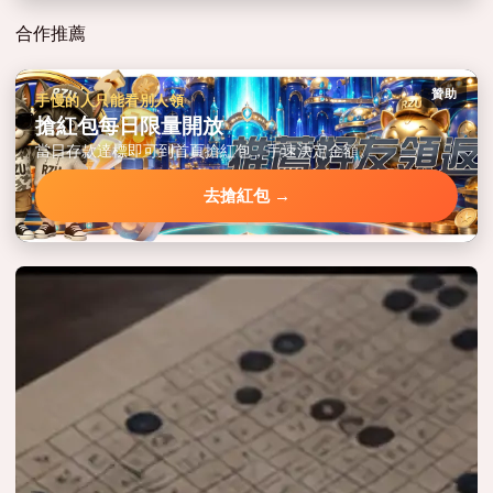
合作推薦
贊助
手慢的人只能看別人領
搶紅包每日限量開放
當日存款達標即可到首頁搶紅包，手速決定金額。
去搶紅包 →