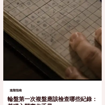
進階指南
輪盤第一次複盤應該檢查哪些紀錄：