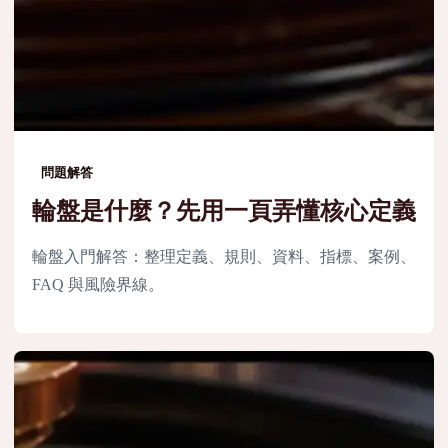
問題解答
輪盤是什麼？先用一頁弄懂核心定義
輪盤入門解答：整理定義、規則、資料、指標、案例、
FAQ 與風險界線。