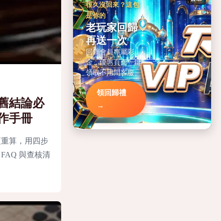
很久沒回來？這包
是你的
老玩家回歸
再送一次
回鍋會員專屬彩
金，優惠頁面一鍵
領取不用問客服。
領回歸禮
舊結論必
→
作手冊
須重算，用四步
AQ 與查核清