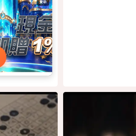
贊助
，
鎖
送