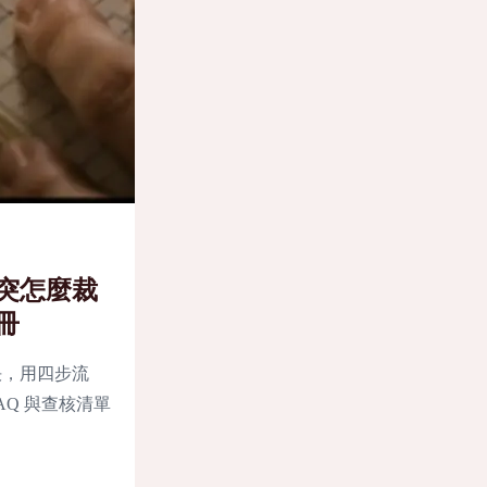
突怎麼裁
冊
決，用四步流
Q 與查核清單