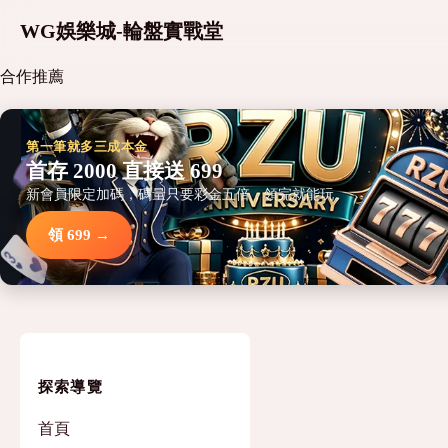
WG娛樂城-輪盤實戰堂
合作推薦
第一筆就多三成本金
首存 2000 直接送 699
新會員限定加碼，碼量只要彩金五倍，領完就能玩。
領 699 →
探索導覽
首頁