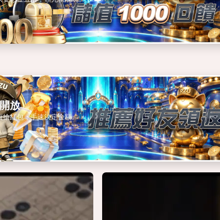
開放
頁搶紅包，手速決定金額。