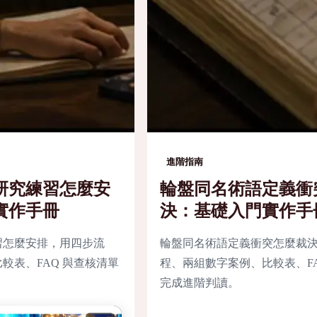
進階指南
研究練習怎麼安
輪盤同名術語定義衝
實作手冊
決：基礎入門實作手
習怎麼安排，用四步流
輪盤同名術語定義衝突怎麼裁
較表、FAQ 與查核清單
程、兩組數字案例、比較表、FA
完成進階判讀。