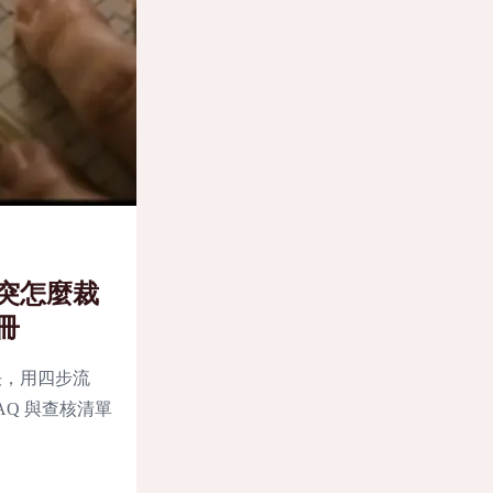
突怎麼裁
冊
決，用四步流
Q 與查核清單