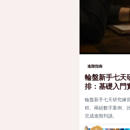
進階指南
輪盤新手七天
排：基礎入門
輪盤新手七天研究練
程、兩組數字案例、比
完成進階判讀。