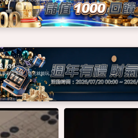
 699
只要彩金五倍，領完就能玩。