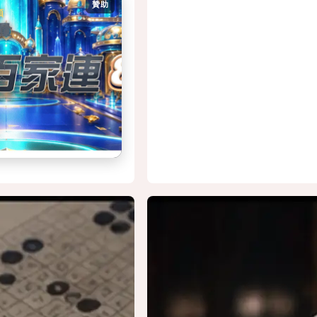
贊助
領
量
首
金