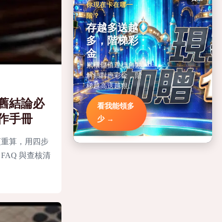
你現在卡在哪一
階？
存越多送越
多，階梯彩
金
累積儲值達標自動
解鎖對應彩金，階
梯越高送越狠。
舊結論必
看我能領多
作手冊
少 →
須重算，用四步
AQ 與查核清