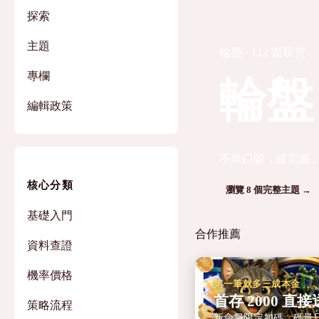
探索
主題
輪盤 · 112 篇研究
專欄
輪盤
編輯政策
不靠口號，從定義
核心分類
瀏覽 8 個完整主題 →
基礎入門
合作推薦
資料查證
機率價格
第一筆就多三成本金
首存 2000 直接送
策略流程
新會員限定加碼，碼量