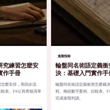
進階指南
研究練習怎麼安
輪盤同名術語定義衝
實作手冊
決：基礎入門實作手
習怎麼安排，用四步流
輪盤同名術語定義衝突怎麼裁
較表、FAQ 與查核清單
程、兩組數字案例、比較表、FA
完成進階判讀。