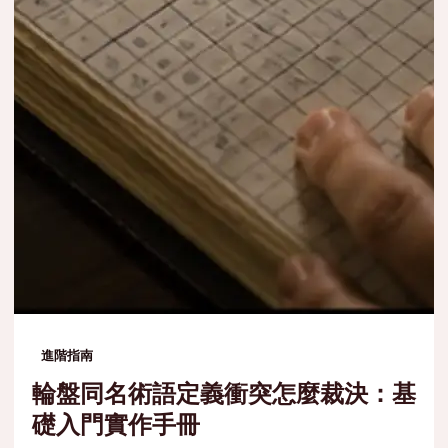
進階指南
輪盤同名術語定義衝突怎麼裁決：基
礎入門實作手冊