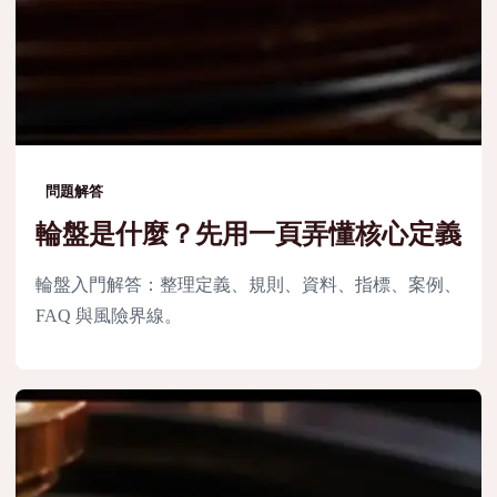
問題解答
輪盤是什麼？先用一頁弄懂核心定義
輪盤入門解答：整理定義、規則、資料、指標、案例、
FAQ 與風險界線。