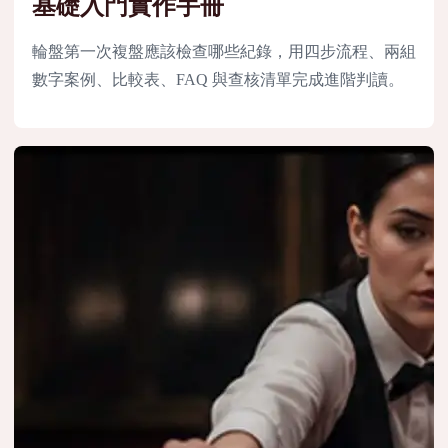
基礎入門實作手冊
輪盤第一次複盤應該檢查哪些紀錄，用四步流程、兩組
數字案例、比較表、FAQ 與查核清單完成進階判讀。