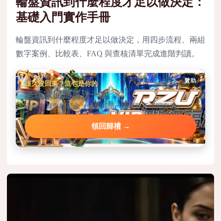
輪盤資訊到什麼程度才足以做決定：
基礎入門實作手冊
輪盤資訊到什麼程度才足以做決定，用四步流程、兩組
數字案例、比較表、FAQ 與查核清單完成進階判讀。
贊助
很久沒回來？這包是你的
老玩家回歸再送一次
回鍋會員專屬彩金，優惠頁面一鍵領取不用問客服。
領回歸禮 →