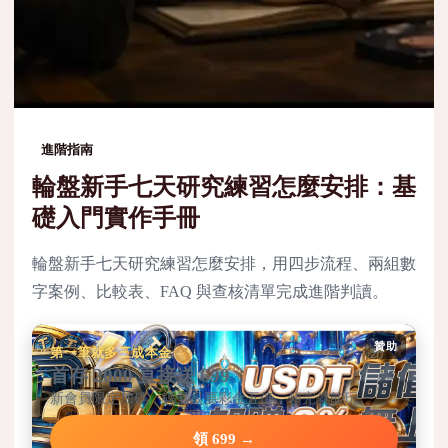
進階指南
輪盤新手七天研究練習怎麼安排：基
礎入門實作手冊
輪盤新手七天研究練習怎麼安排，用四步流程、兩組數
字案例、比較表、FAQ 與查核清單完成進階判讀。
贊助
第一筆就多三成本金
首存 2000 直接送 699
新會員限定加碼，碼量只要彩金五倍，領完就能玩。
領 699 →