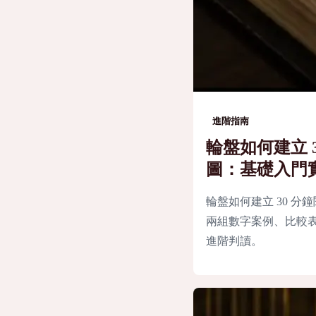
進階指南
輪盤如何建立 
圖：基礎入門
輪盤如何建立 30 
兩組數字案例、比較表
進階判讀。