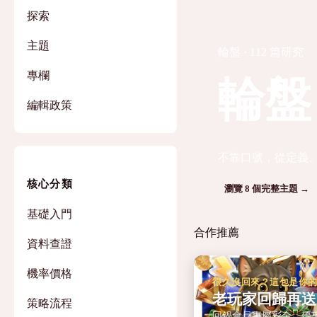
探索
主題
輪盤 · 112 篇研究
專欄
輪盤
編輯政策
不靠口號，從定義
核心分類
瀏覽 8 個完整主題 →
基礎入門
合作推薦
資料查證
機率價格
很久沒回來？這包是你
老玩家回歸再送
策略流程
回鍋會員專屬彩金，優