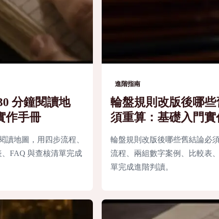
進階指南
30 分鐘閱讀地
輪盤規則改版後哪些
實作手冊
須重算：基礎入門實
分鐘閱讀地圖，用四步流程、
輪盤規則改版後哪些舊結論必
、FAQ 與查核清單完成
流程、兩組數字案例、比較表、F
單完成進階判讀。