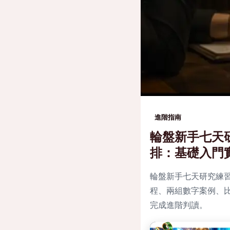
進階指南
輪盤新手七天
排：基礎入門
輪盤新手七天研究練
程、兩組數字案例、比
完成進階判讀。