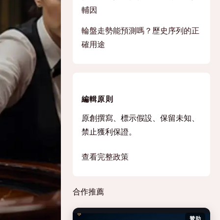
輔因
輪盤走勢能預測嗎？歷史序列的正
確用途
編輯原則
原創撰寫、標示假設、保留未知、
禁止獲利保證。
查看完整政策
合作推薦
贊助