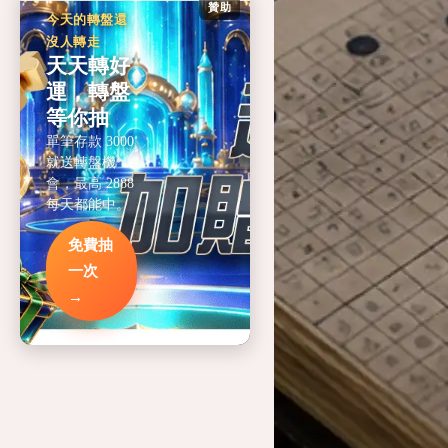
贊助
今天的轉盤還
沒人轉走
天天轉好
運，轉盤
等你抽
單筆存款 3000
就送轉盤機
會，最高 2888
每天都能中。
免費抽
一次
→