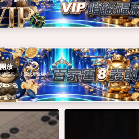
開放
頁搶紅包，手速決定金額。