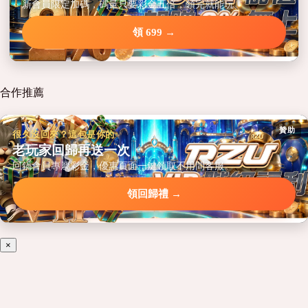
新會員限定加碼，碼量只要彩金五倍，領完就能玩。
領 699 →
合作推薦
贊助
很久沒回來？這包是你的
老玩家回歸再送一次
回鍋會員專屬彩金，優惠頁面一鍵領取不用問客服。
領回歸禮 →
×