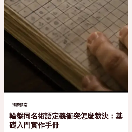
進階指南
輪盤同名術語定義衝突怎麼裁決：基
礎入門實作手冊