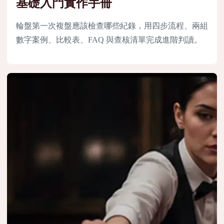
基礎入門實作手冊
輪盤第一次複盤應該檢查哪些紀錄，用四步流程、兩組
數字案例、比較表、FAQ 與查核清單完成進階判讀。