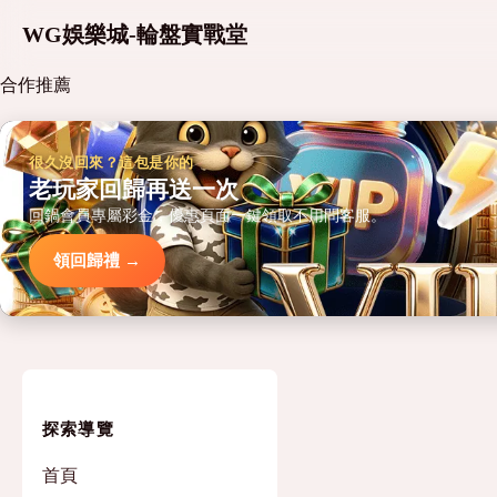
WG娛樂城-輪盤實戰堂
合作推薦
很久沒回來？這包是你的
老玩家回歸再送一次
回鍋會員專屬彩金，優惠頁面一鍵領取不用問客服。
領回歸禮 →
探索導覽
首頁