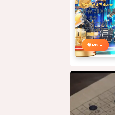
第一筆就多三成本金
首存 2000 直
送 699
新會員限定加碼，碼
只要彩金五倍，領完
能玩。
領 699 →