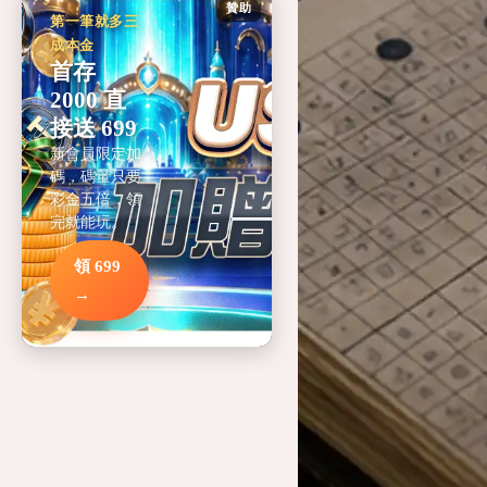
贊助
第一筆就多三
成本金
首存
2000 直
接送 699
新會員限定加
碼，碼量只要
彩金五倍，領
完就能玩。
領 699
→