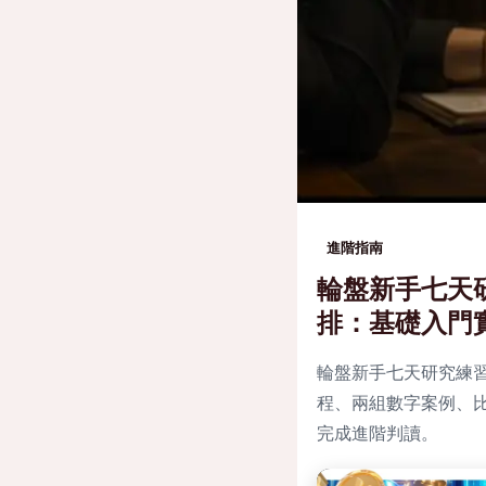
進階指南
輪盤新手七天
排：基礎入門
輪盤新手七天研究練
程、兩組數字案例、比
完成進階判讀。