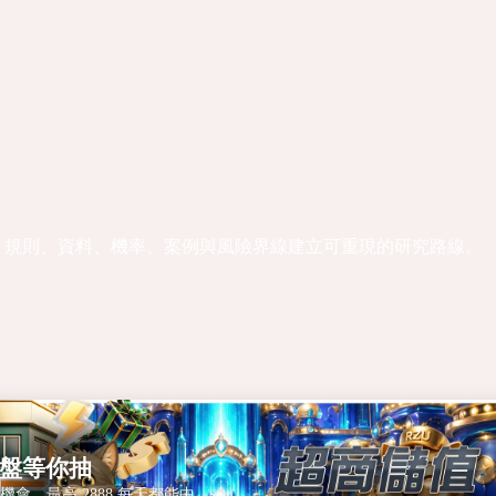
、規則、資料、機率、案例與風險界線建立可重現的研究路線。
盤等你抽
盤機會，最高 2888 每天都能中。