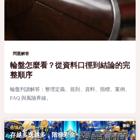
問題解答
輪盤怎麼看？從資料口徑到結論的完
整順序
輪盤判讀解答：整理定義、規則、資料、指標、案例、
FAQ 與風險界線。
贊助
你現在卡在哪一階？
存越多送越多，階梯彩金