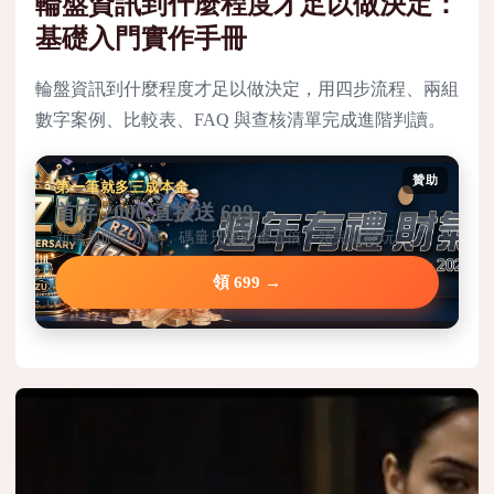
輪盤資訊到什麼程度才足以做決定：
基礎入門實作手冊
輪盤資訊到什麼程度才足以做決定，用四步流程、兩組
數字案例、比較表、FAQ 與查核清單完成進階判讀。
贊助
第一筆就多三成本金
首存 2000 直接送 699
新會員限定加碼，碼量只要彩金五倍，領完就能玩。
領 699 →