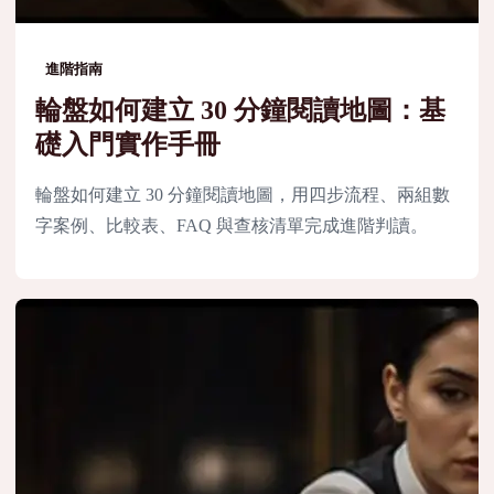
進階指南
輪盤如何建立 30 分鐘閱讀地圖：基
礎入門實作手冊
輪盤如何建立 30 分鐘閱讀地圖，用四步流程、兩組數
字案例、比較表、FAQ 與查核清單完成進階判讀。