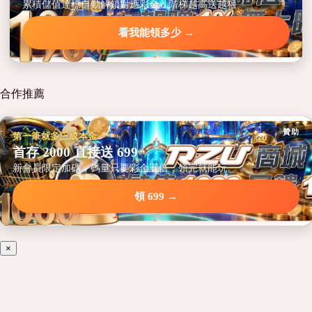
累積儲值達標自動解鎖對應彩金，階梯越高送越狠。
看我能領多少 →
合作推薦
贊助
第一筆就多三成本金
首存 2000 直接送 699
新會員限定加碼，碼量只要彩金五倍，領完就能玩。
領 699 →
×