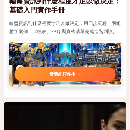
輪盤資訊到什麼程度才足以做決定：
基礎入門實作手冊
輪盤資訊到什麼程度才足以做決定，用四步流程、兩組
數字案例、比較表、FAQ 與查核清單完成進階判讀。
贊助
你現在卡在哪一階？
存越多送越多，階梯彩金
累積儲值達標自動解鎖對應彩金，階梯越高送越狠。
看我能領多少 →