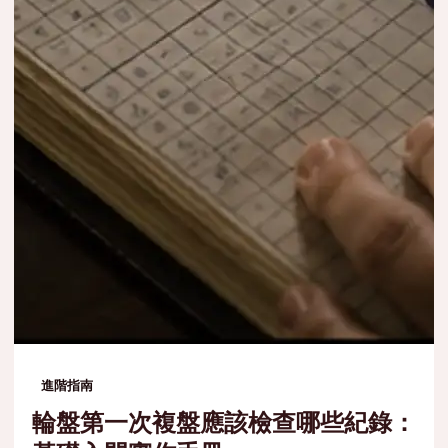
進階指南
輪盤第一次複盤應該檢查哪些紀錄：