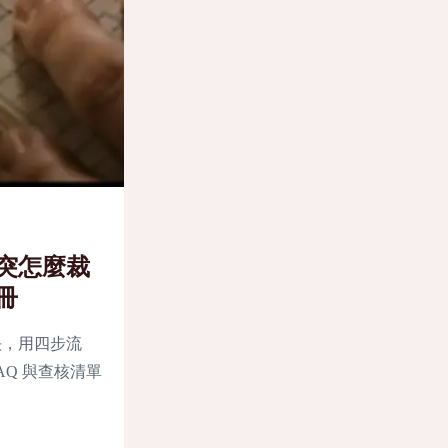
突怎麼裁
冊
決，用四步流
Q 與查核清單