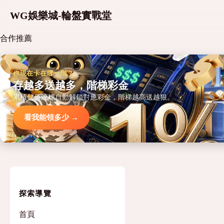
WG娛樂城-輪盤實戰堂
合作推薦
你現在卡在哪一階？
存越多送越多，階梯彩金
累積儲值達標自動解鎖對應彩金，階梯越高送越狠。
看我能領多少 →
探索導覽
首頁