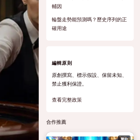
輔因
輪盤走勢能預測嗎？歷史序列的正
確用途
編輯原則
原創撰寫、標示假設、保留未知、
禁止獲利保證。
查看完整政策
合作推薦
贊助