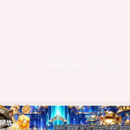
、規則、資料、機率、案例與風險界線建立可重現的研究路線。
開放
頁搶紅包，手速決定金額。