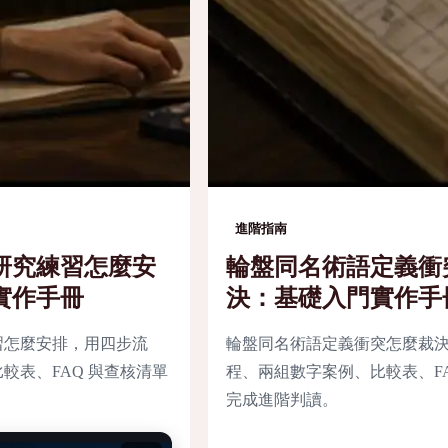
進階指南
研究練習怎麼安
輪盤同名術語定義衝
實作手冊
決：基礎入門實作手
習怎麼安排，用四步流
輪盤同名術語定義衝突怎麼裁
較表、FAQ 與查核清單
程、兩組數字案例、比較表、FA
完成進階判讀。