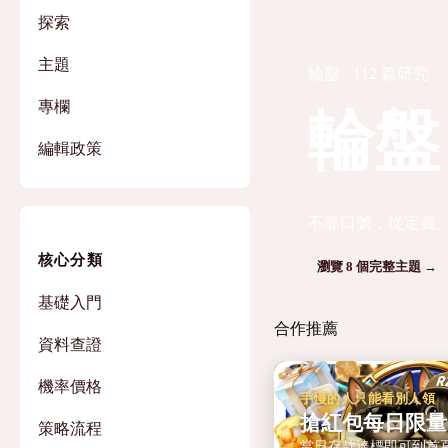
探索
主題
輪盤 · 112 篇研究
專欄
輪盤
編輯政策
不靠口號，從定義
核心分類
瀏覽 8 個完整主題 →
基礎入門
合作推薦
資料查證
機率價格
手慢的人只能看別人領
搶紅包每日限量
策略流程
當日存款達標即可到首