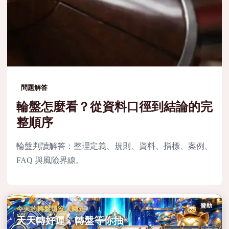
問題解答
輪盤怎麼看？從資料口徑到結論的完
整順序
輪盤判讀解答：整理定義、規則、資料、指標、案例、
FAQ 與風險界線。
贊助
今天的轉盤還沒人轉走
天天轉好運，轉盤等你抽