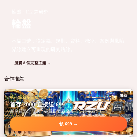
輪盤 · 112 篇研究
輪盤
不靠口號，從定義、規則、資料、機率、案例與風險
界線建立可重現的研究路線。
瀏覽 8 個完整主題 →
合作推薦
贊助
第一筆就多三成本金
首存 2000 直接送 699
新會員限定加碼，碼量只要彩金五倍，領完就能玩。
領 699 →