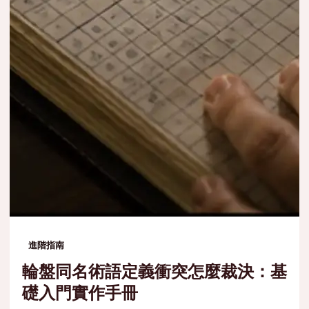
進階指南
輪盤同名術語定義衝突怎麼裁決：基
礎入門實作手冊