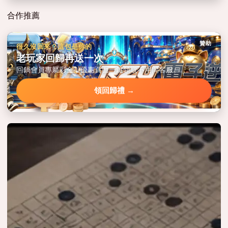
合作推薦
贊助
很久沒回來？這包是你的
老玩家回歸再送一次
回鍋會員專屬彩金，優惠頁面一鍵領取不用問客服。
領回歸禮 →