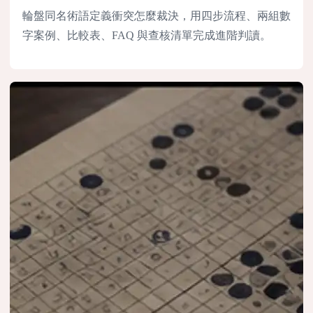
輪盤同名術語定義衝突怎麼裁決，用四步流程、兩組數
字案例、比較表、FAQ 與查核清單完成進階判讀。