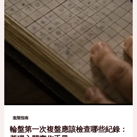
進階指南
輪盤第一次複盤應該檢查哪些紀錄：