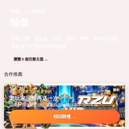
輪盤 · 112 篇研究
輪盤
不靠口號，從定義、規則、資料、機率、案例與風險
界線建立可重現的研究路線。
瀏覽 8 個完整主題 →
合作推薦
贊助
很久沒回來？這包是你的
老玩家回歸再送一次
回鍋會員專屬彩金，優惠頁面一鍵領取不用問客服。
領回歸禮 →