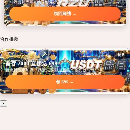
回鍋會員專屬彩金，優惠頁面一鍵領取不用問客服。
領回歸禮 →
合作推薦
贊助
第一筆就多三成本金
首存 2000 直接送 699
新會員限定加碼，碼量只要彩金五倍，領完就能玩。
領 699 →
×