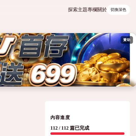
探索
主題
專欄
關於
切換深色
贊助
內容進度
112 / 112 篇已完成