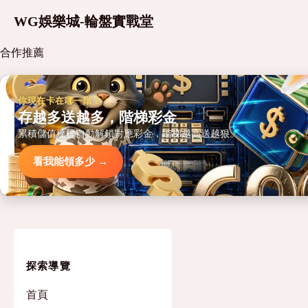
WG娛樂城-輪盤實戰堂
合作推薦
你現在卡在哪一階？
存越多送越多，階梯彩金
累積儲值達標自動解鎖對應彩金，階梯越高送越狠。
看我能領多少 →
探索導覽
首頁