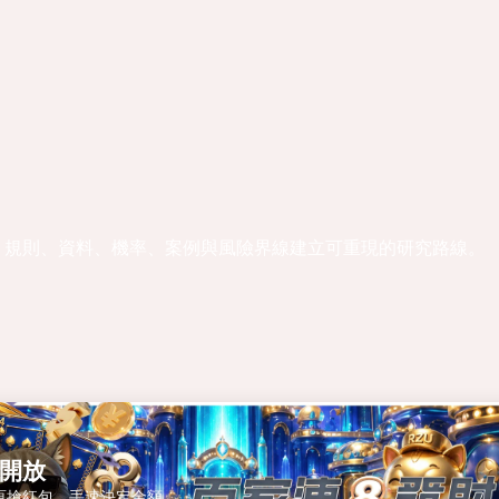
、規則、資料、機率、案例與風險界線建立可重現的研究路線。
開放
頁搶紅包，手速決定金額。