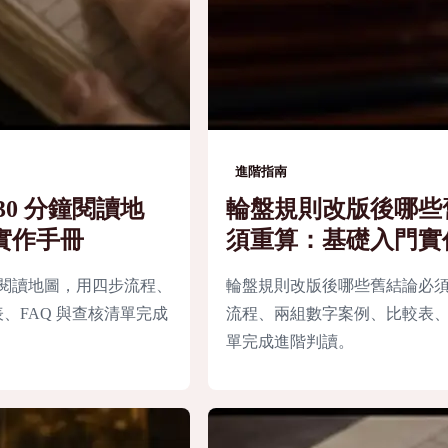
進階指南
30 分鐘閱讀地
輪盤規則改版後哪些
實作手冊
須重算：基礎入門實
分鐘閱讀地圖，用四步流程、
輪盤規則改版後哪些舊結論必
、FAQ 與查核清單完成
流程、兩組數字案例、比較表、F
單完成進階判讀。