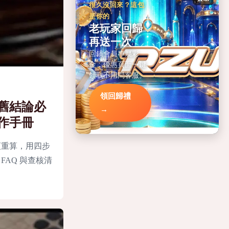
很久沒回來？這包
是你的
老玩家回歸
再送一次
回鍋會員專屬彩
金，優惠頁面一鍵
領取不用問客服。
領回歸禮
舊結論必
→
作手冊
須重算，用四步
AQ 與查核清