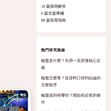
18 篇搜尋解答
6 篇支援專欄
88 篇長尾指南
熱門研究路線
輪盤是什麼？先用一頁弄懂核心定
義
輪盤怎麼看？從資料口徑到結論的
完整順序
輪盤規則有哪些？開始前必查的條
贊助
件