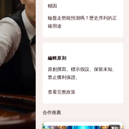
輔因
輪盤走勢能預測嗎？歷史序列的正
確用途
編輯原則
原創撰寫、標示假設、保留未知、
禁止獲利保證。
查看完整政策
合作推薦
贊助