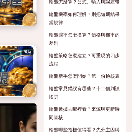
輪盤怎麼算？公式、輸入與誤差帶
輪盤機率如何理解？別把短期結果
當規律
輪盤賠率怎麼換算？價格與機率的
差別
贊助
輪盤策略怎麼建立？可重現的四步
流程
輪盤新手怎麼開始？第一份檢核表
輪盤常見錯誤有哪些？十二個判讀
陷阱
輪盤數據去哪裡看？來源與更新時
間查核
輪盤哪些指標值得看？先分主因與