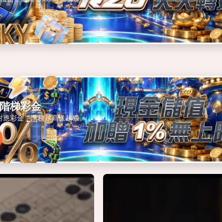
階梯彩金
對應彩金，階梯越高送越狠。