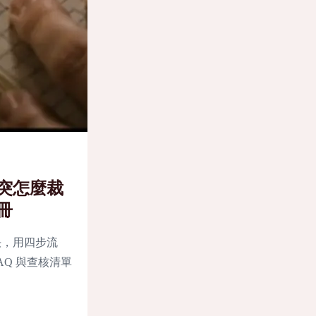
突怎麼裁
冊
決，用四步流
Q 與查核清單