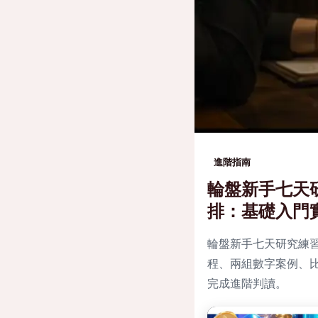
進階指南
輪盤新手七天
排：基礎入門
輪盤新手七天研究練
程、兩組數字案例、比
完成進階判讀。