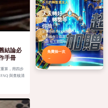
今天的轉盤還沒人
轉走
天天轉好
運，轉盤等
你抽
單筆存款 3000 就送
轉盤機會，最高
2888 每天都能中。
舊結論必
免費抽一次
作手冊
→
須重算，用四步
AQ 與查核清