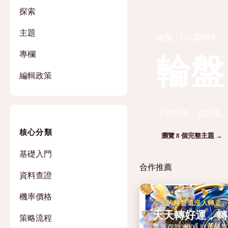
探索
主題
輪盤 · 112 篇研究
專欄
輪盤
編輯政策
不靠口號，從定義
核心分類
瀏覽 8 個完整主題 →
基礎入門
合作推薦
資料查證
機率價格
今天的轉盤還沒人轉走
天天轉好運，轉
策略流程
單筆存款 3000 就送轉