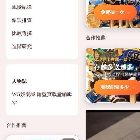
風險紀律
免費抽一次 →
錯誤排查
比較選擇
合作推薦
進階研究
你現在卡在哪一階？
存越多送越多，
累積儲值達標自動解鎖
人物誌
看我能領多少 →
WG娛樂城-輪盤實戰堂編輯
室
合作推薦