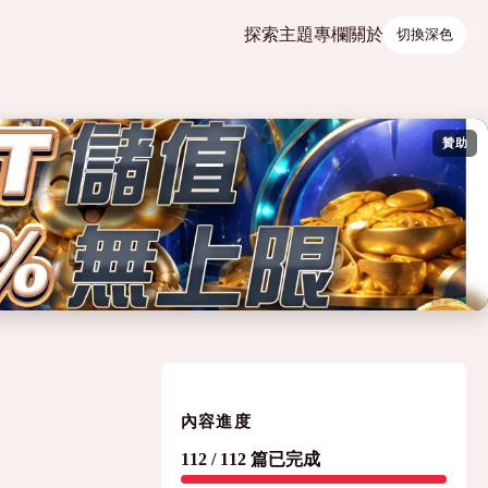
探索
主題
專欄
關於
切換深色
贊助
內容進度
112 / 112 篇已完成