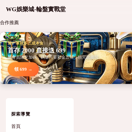
WG娛樂城-輪盤實戰堂
合作推薦
第一筆就多三成本金
首存 2000 直接送 699
新會員限定加碼，碼量只要彩金五倍，領完就能玩。
領 699 →
探索導覽
首頁