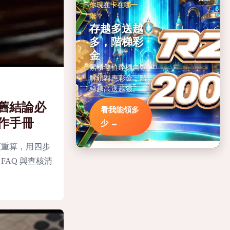
你現在卡在哪一
階？
存越多送越
多，階梯彩
金
累積儲值達標自動
解鎖對應彩金，階
梯越高送越狠。
舊結論必
看我能領多
作手冊
少 →
須重算，用四步
AQ 與查核清