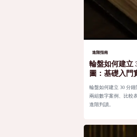
進階指南
輪盤如何建立 
圖：基礎入門
輪盤如何建立 30 
兩組數字案例、比較表
進階判讀。