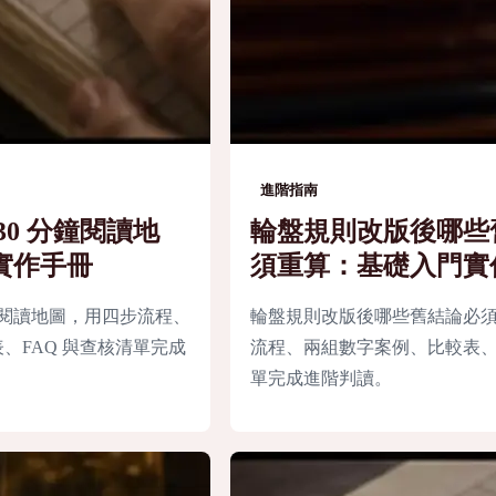
進階指南
30 分鐘閱讀地
輪盤規則改版後哪些
實作手冊
須重算：基礎入門實
分鐘閱讀地圖，用四步流程、
輪盤規則改版後哪些舊結論必
、FAQ 與查核清單完成
流程、兩組數字案例、比較表、F
單完成進階判讀。