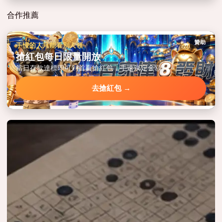
合作推薦
贊助
手慢的人只能看別人領
搶紅包每日限量開放
當日存款達標即可到首頁搶紅包，手速決定金額。
去搶紅包 →