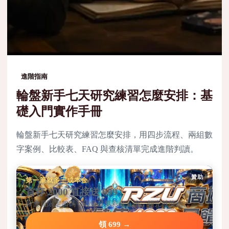
進階指南
輪盤新手七天研究練習怎麼安排：基
礎入門實作手冊
輪盤新手七天研究練習怎麼安排，用四步流程、兩組數
字案例、比較表、FAQ 與查核清單完成進階判讀。
贊助
第一筆就多三成本金
首存 2000 直接送 699
新會員限定加碼，碼量只要彩金五倍，領完就能玩。
領 699 →