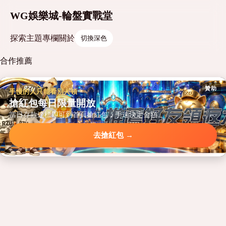
WG娛樂城-輪盤實戰堂
探索
主題
專欄
關於
切換深色
合作推薦
贊助
手慢的人只能看別人領
搶紅包每日限量開放
當日存款達標即可到首頁搶紅包，手速決定金額。
去搶紅包 →