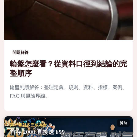
問題解答
輪盤怎麼看？從資料口徑到結論的完
整順序
輪盤判讀解答：整理定義、規則、資料、指標、案例、
FAQ 與風險界線。
贊助
第一筆就多三成本金
首存 2000 直接送 699